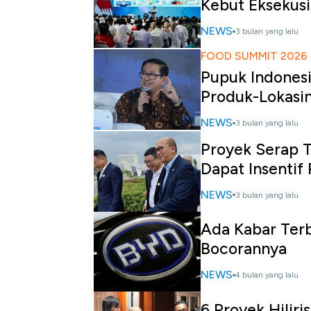
Kebut Eksekusi 
NEWS
3 bulan yang lalu
FOOD SUMMIT 2026
Pupuk Indonesi
Produk-Lokasi
NEWS
3 bulan yang lalu
Proyek Serap T
Dapat Insentif 
NEWS
3 bulan yang lalu
Ada Kabar Terb
Bocorannya
NEWS
4 bulan yang lalu
6 Proyek Hiliri