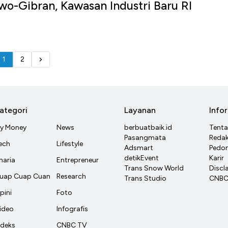
o-Gibran, Kawasan Industri Baru RI
1
2
ategori
Layanan
Info
y Money
News
berbuatbaik.id
Tent
Pasangmata
Redak
ech
Lifestyle
Adsmart
Pedom
detikEvent
Karir
haria
Entrepreneur
Trans Snow World
Discl
uap Cuap Cuan
Research
Trans Studio
CNBC 
pini
Foto
ideo
Infografis
ndeks
CNBC TV