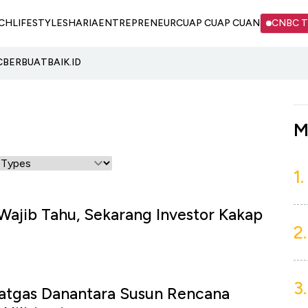
CH
LIFESTYLE
SHARIA
ENTREPRENEUR
CUAP CUAP CUAN
CNBC 
C
BERBUATBAIK.ID
M
1.
Wajib Tahu, Sekarang Investor Kakap
2.
i
3.
Satgas Danantara Susun Rencana