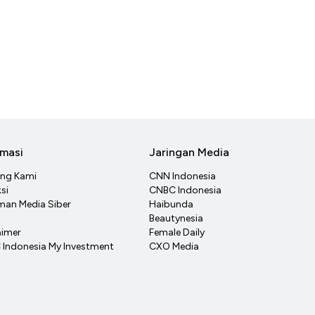
rmasi
Jaringan Media
ang Kami
CNN Indonesia
si
CNBC Indonesia
an Media Siber
Haibunda
Beautynesia
aimer
Female Daily
Indonesia My Investment
CXO Media