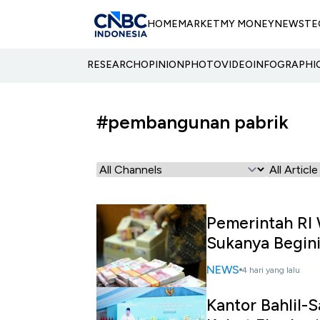
HOME
MARKET
MY MONEY
NEWS
TE
RESEARCH
OPINION
PHOTO
VIDEO
INFOGRAPHI
#pembangunan pabrik
Pemerintah RI 
Sukanya Begin
NEWS
4 hari yang lalu
Kantor Bahlil-