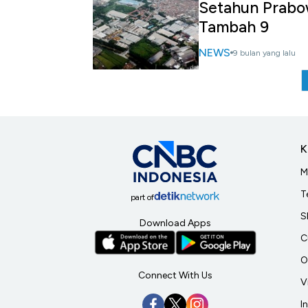
Setahun Prabow
Tambah 9
NEWS
9 bulan yang lalu
K
M
T
part of
S
Download Apps
C
O
Connect With Us
V
I