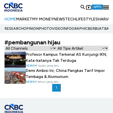
APPS
HOME
MARKET
MY MONEY
NEWS
TECH
LIFESTYLE
SHARIA
E
RESEARCH
OPINION
PHOTO
VIDEO
INFOGRAPHIC
BERBUATBAIK.
#pembangunan hijau
Profesor Kampus Terkenal AS Kunjungi IKN,
Kata-katanya Tak Terduga
NEWS
5 bulan yang lalu
Demi Ambisi Ini, China Pangkas Tarif Impor
Tembaga & Alumunium
NEWS
1 tahun yang lalu
1