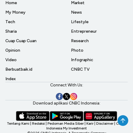
Home
Market
My Money
News
Tech
Lifestyle
Sharia
Entrepreneur
Cuap Cuap Cuan
Research
Opinion
Photo
Video
Infographic
Berbuatbaik.id
CNBC TV
Index
Connect With Us:
Download aplikasi CNBC Indonesia:
Tentang Kami
|
Redaksi
|
Pedoman Media Siber
|
Karir
|
Disclaimer
|
CNBC
Indonesia My Investment