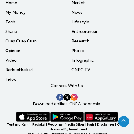
Home
Market
My Money
News
Tech
Lifestyle
Sharia
Entrepreneur
Cuap Cuap Cuan
Research
Opinion
Photo
Video
Infographic
Berbuatbaik.id
CNBC TV
Index
Connect With Us:
Download aplikasi CNBC Indonesia:
Tentang Kami
|
Redaksi
|
Pedoman Media Siber
|
Karir
|
Disclaimer
|
CNBC
Indonesia My Investment