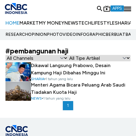
APPS
HOME
MARKET
MY MONEY
NEWS
TECH
LIFESTYLE
SHARIA
E
RESEARCH
OPINION
PHOTO
VIDEO
INFOGRAPHIC
BERBUATBAIK.
#pembangunan haji
Dikawal Langsung Prabowo, Desain
Kampung Haji Dibahas Minggu Ini
SHARIA
1 tahun yang lalu
Menteri Agama Bicara Peluang Arab Saudi
Tiadakan Kuota Haji
NEWS
1 tahun yang lalu
1