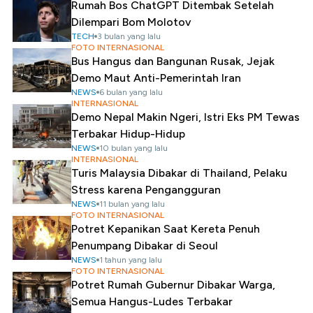
Rumah Bos ChatGPT Ditembak Setelah
Dilempari Bom Molotov
TECH
3 bulan yang lalu
FOTO INTERNASIONAL
Bus Hangus dan Bangunan Rusak, Jejak
Demo Maut Anti-Pemerintah Iran
NEWS
6 bulan yang lalu
INTERNASIONAL
Demo Nepal Makin Ngeri, Istri Eks PM Tewas
Terbakar Hidup-Hidup
NEWS
10 bulan yang lalu
INTERNASIONAL
Turis Malaysia Dibakar di Thailand, Pelaku
Stress karena Pengangguran
NEWS
11 bulan yang lalu
FOTO INTERNASIONAL
Potret Kepanikan Saat Kereta Penuh
Penumpang Dibakar di Seoul
NEWS
1 tahun yang lalu
FOTO INTERNASIONAL
Potret Rumah Gubernur Dibakar Warga,
Semua Hangus-Ludes Terbakar