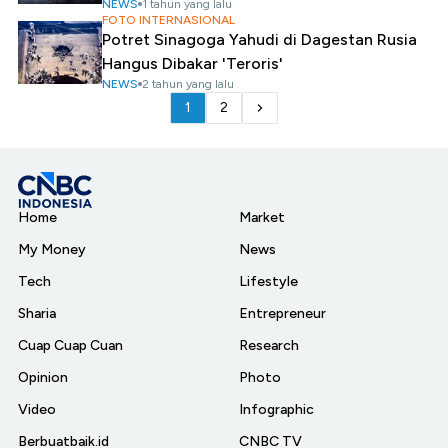
NEWS
1 tahun yang lalu
FOTO INTERNASIONAL
Potret Sinagoga Yahudi di Dagestan Rusia
Hangus Dibakar 'Teroris'
NEWS
2 tahun yang lalu
1
2
Home
Market
My Money
News
Tech
Lifestyle
Sharia
Entrepreneur
Cuap Cuap Cuan
Research
Opinion
Photo
Video
Infographic
Berbuatbaik.id
CNBC TV