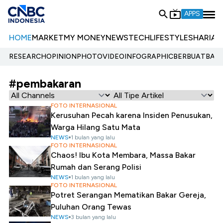
APPS
HOME
MARKET
MY MONEY
NEWS
TECH
LIFESTYLE
SHARIA
E
RESEARCH
OPINION
PHOTO
VIDEO
INFOGRAPHIC
BERBUATBAIK.
#pembakaran
FOTO INTERNASIONAL
Kerusuhan Pecah karena Insiden Penusukan,
Warga Hilang Satu Mata
NEWS
1 bulan yang lalu
FOTO INTERNASIONAL
Chaos! Ibu Kota Membara, Massa Bakar
Rumah dan Serang Polisi
NEWS
1 bulan yang lalu
FOTO INTERNASIONAL
Potret Serangan Mematikan Bakar Gereja,
Puluhan Orang Tewas
NEWS
3 bulan yang lalu