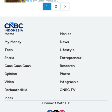
NEWS
7 tahun yang lalu
1
2
Home
Market
My Money
News
Tech
Lifestyle
Sharia
Entrepreneur
Cuap Cuap Cuan
Research
Opinion
Photo
Video
Infographic
Berbuatbaik.id
CNBC TV
Index
Connect With Us: