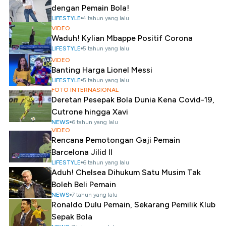
dengan Pemain Bola!
LIFESTYLE
4 tahun yang lalu
VIDEO
Waduh! Kylian Mbappe Positif Corona
LIFESTYLE
5 tahun yang lalu
VIDEO
Banting Harga Lionel Messi
LIFESTYLE
5 tahun yang lalu
FOTO INTERNASIONAL
Deretan Pesepak Bola Dunia Kena Covid-19,
Cutrone hingga Xavi
NEWS
6 tahun yang lalu
VIDEO
Rencana Pemotongan Gaji Pemain
Barcelona Jilid II
LIFESTYLE
6 tahun yang lalu
Aduh! Chelsea Dihukum Satu Musim Tak
Boleh Beli Pemain
NEWS
7 tahun yang lalu
Ronaldo Dulu Pemain, Sekarang Pemilik Klub
Sepak Bola