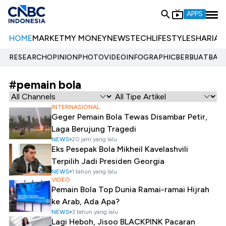
APPS
HOME
MARKET
MY MONEY
NEWS
TECH
LIFESTYLE
SHARIA
E
RESEARCH
OPINION
PHOTO
VIDEO
INFOGRAPHIC
BERBUATBAIK.
#pemain bola
INTERNASIONAL
Geger Pemain Bola Tewas Disambar Petir,
Laga Berujung Tragedi
NEWS
20 jam yang lalu
Eks Pesepak Bola Mikheil Kavelashvili
Terpilih Jadi Presiden Georgia
NEWS
1 tahun yang lalu
VIDEO
Pemain Bola Top Dunia Ramai-ramai Hijrah
ke Arab, Ada Apa?
NEWS
3 tahun yang lalu
Lagi Heboh, Jisoo BLACKPINK Pacaran