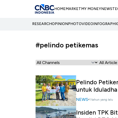
HOME
MARKET
MY MONEY
NEWS
TE
RESEARCH
OPINION
PHOTO
VIDEO
INFOGRAPHI
#pelindo petikemas
Pelindo Petike
untuk Iduladh
NEWS
1 tahun yang lalu
Insiden TPK Bi