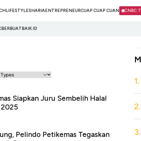
CH
LIFESTYLE
SHARIA
ENTREPRENEUR
CUAP CUAP CUAN
CNBC 
C
BERBUATBAIK.ID
M
1.
mas Siapkan Juru Sembelih Halal
2.
a 2025
3.
tung, Pelindo Petikemas Tegaskan