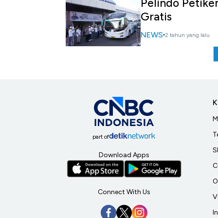
Pelindo Petik
Gratis
NEWS
2 tahun yang lalu
K
M
T
part of
S
Download Apps
C
O
Connect With Us
V
I