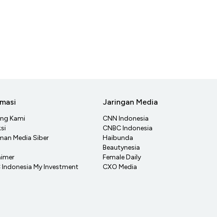
rmasi
Jaringan Media
ang Kami
CNN Indonesia
si
CNBC Indonesia
an Media Siber
Haibunda
Beautynesia
aimer
Female Daily
Indonesia My Investment
CXO Media