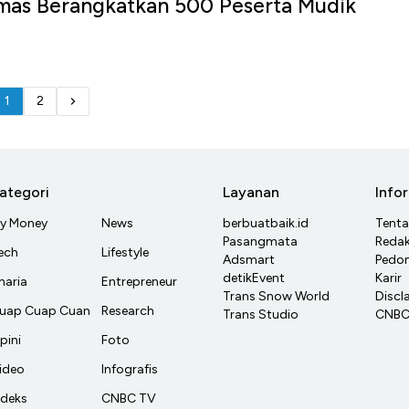
emas Berangkatkan 500 Peserta Mudik
1
2
ategori
Layanan
Info
y Money
News
berbuatbaik.id
Tent
Pasangmata
Redak
ech
Lifestyle
Adsmart
Pedom
detikEvent
Karir
haria
Entrepreneur
Trans Snow World
Discl
uap Cuap Cuan
Research
Trans Studio
CNBC 
pini
Foto
ideo
Infografis
ndeks
CNBC TV