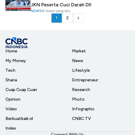
JKN Peserta Cuci Darah Dll
NEWS
5 bulan yang lalu
1
2
Home
Market
My Money
News
Tech
Lifestyle
Sharia
Entrepreneur
Cuap Cuap Cuan
Research
Opinion
Photo
Video
Infographic
Berbuatbaik.id
CNBC TV
Index
Connect With Us: