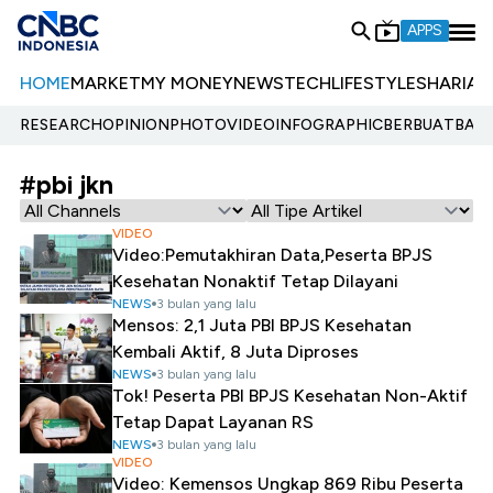
APPS
HOME
MARKET
MY MONEY
NEWS
TECH
LIFESTYLE
SHARIA
E
RESEARCH
OPINION
PHOTO
VIDEO
INFOGRAPHIC
BERBUATBAIK.
#pbi jkn
VIDEO
Video:Pemutakhiran Data,Peserta BPJS
Kesehatan Nonaktif Tetap Dilayani
NEWS
3 bulan yang lalu
Mensos: 2,1 Juta PBI BPJS Kesehatan
Kembali Aktif, 8 Juta Diproses
NEWS
3 bulan yang lalu
Tok! Peserta PBI BPJS Kesehatan Non-Aktif
Tetap Dapat Layanan RS
NEWS
3 bulan yang lalu
VIDEO
Video: Kemensos Ungkap 869 Ribu Peserta