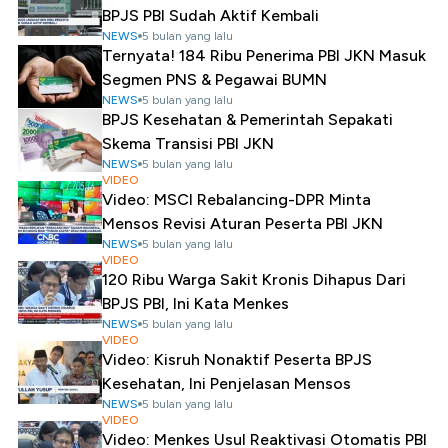
BPJS PBI Sudah Aktif Kembali
NEWS
5 bulan yang lalu
Ternyata! 184 Ribu Penerima PBI JKN Masuk
Segmen PNS & Pegawai BUMN
NEWS
5 bulan yang lalu
BPJS Kesehatan & Pemerintah Sepakati
Skema Transisi PBI JKN
NEWS
5 bulan yang lalu
VIDEO
Video: MSCI Rebalancing-DPR Minta
Mensos Revisi Aturan Peserta PBI JKN
NEWS
5 bulan yang lalu
VIDEO
120 Ribu Warga Sakit Kronis Dihapus Dari
BPJS PBI, Ini Kata Menkes
NEWS
5 bulan yang lalu
VIDEO
Video: Kisruh Nonaktif Peserta BPJS
Kesehatan, Ini Penjelasan Mensos
NEWS
5 bulan yang lalu
VIDEO
Video: Menkes Usul Reaktivasi Otomatis PBI