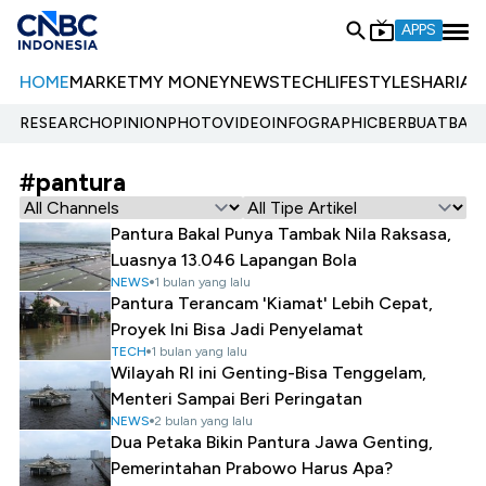
APPS
HOME
MARKET
MY MONEY
NEWS
TECH
LIFESTYLE
SHARIA
E
RESEARCH
OPINION
PHOTO
VIDEO
INFOGRAPHIC
BERBUATBAIK.
#pantura
Pantura Bakal Punya Tambak Nila Raksasa,
Luasnya 13.046 Lapangan Bola
NEWS
1 bulan yang lalu
Pantura Terancam 'Kiamat' Lebih Cepat,
Proyek Ini Bisa Jadi Penyelamat
TECH
1 bulan yang lalu
Wilayah RI ini Genting-Bisa Tenggelam,
Menteri Sampai Beri Peringatan
NEWS
2 bulan yang lalu
Dua Petaka Bikin Pantura Jawa Genting,
Pemerintahan Prabowo Harus Apa?