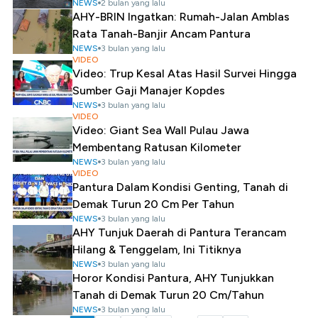
NEWS
2 bulan yang lalu
AHY-BRIN Ingatkan: Rumah-Jalan Amblas
Rata Tanah-Banjir Ancam Pantura
NEWS
3 bulan yang lalu
VIDEO
Video: Trup Kesal Atas Hasil Survei Hingga
Sumber Gaji Manajer Kopdes
NEWS
3 bulan yang lalu
VIDEO
Video: Giant Sea Wall Pulau Jawa
Membentang Ratusan Kilometer
NEWS
3 bulan yang lalu
VIDEO
Pantura Dalam Kondisi Genting, Tanah di
Demak Turun 20 Cm Per Tahun
NEWS
3 bulan yang lalu
AHY Tunjuk Daerah di Pantura Terancam
Hilang & Tenggelam, Ini Titiknya
NEWS
3 bulan yang lalu
Horor Kondisi Pantura, AHY Tunjukkan
Tanah di Demak Turun 20 Cm/Tahun
NEWS
3 bulan yang lalu