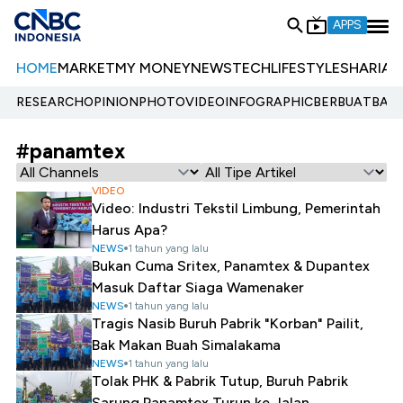
APPS
HOME
MARKET
MY MONEY
NEWS
TECH
LIFESTYLE
SHARIA
E
RESEARCH
OPINION
PHOTO
VIDEO
INFOGRAPHIC
BERBUATBAIK.
#panamtex
VIDEO
Video: Industri Tekstil Limbung, Pemerintah
Harus Apa?
NEWS
1 tahun yang lalu
Bukan Cuma Sritex, Panamtex & Dupantex
Masuk Daftar Siaga Wamenaker
NEWS
1 tahun yang lalu
Tragis Nasib Buruh Pabrik "Korban" Pailit,
Bak Makan Buah Simalakama
NEWS
1 tahun yang lalu
Tolak PHK & Pabrik Tutup, Buruh Pabrik
Sarung Panamtex Turun ke Jalan