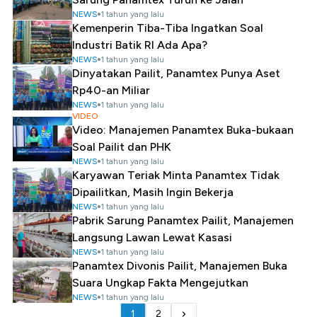
NEWS
1 tahun yang lalu
Kemenperin Tiba-Tiba Ingatkan Soal
Industri Batik RI Ada Apa?
NEWS
1 tahun yang lalu
Dinyatakan Pailit, Panamtex Punya Aset
Rp40-an Miliar
NEWS
1 tahun yang lalu
VIDEO
Video: Manajemen Panamtex Buka-bukaan
Soal Pailit dan PHK
NEWS
1 tahun yang lalu
Karyawan Teriak Minta Panamtex Tidak
Dipailitkan, Masih Ingin Bekerja
NEWS
1 tahun yang lalu
Pabrik Sarung Panamtex Pailit, Manajemen
Langsung Lawan Lewat Kasasi
NEWS
1 tahun yang lalu
Panamtex Divonis Pailit, Manajemen Buka
Suara Ungkap Fakta Mengejutkan
NEWS
1 tahun yang lalu
1
2