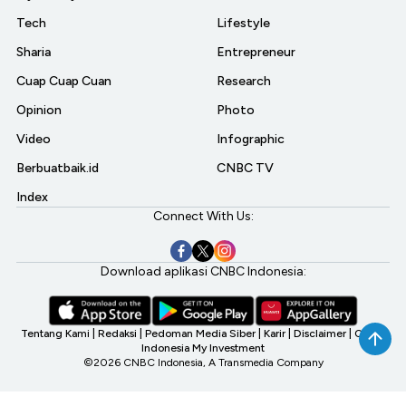
Tech
Lifestyle
Sharia
Entrepreneur
Cuap Cuap Cuan
Research
Opinion
Photo
Video
Infographic
Berbuatbaik.id
CNBC TV
Index
Connect With Us:
Download aplikasi CNBC Indonesia:
Tentang Kami
|
Redaksi
|
Pedoman Media Siber
|
Karir
|
Disclaimer
|
CNBC
Indonesia My Investment
©2026 CNBC Indonesia, A Transmedia Company