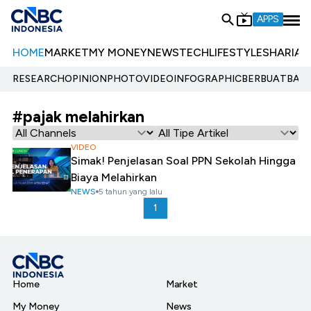
APPS
HOME
MARKET
MY MONEY
NEWS
TECH
LIFESTYLE
SHARIA
E
RESEARCH
OPINION
PHOTO
VIDEO
INFOGRAPHIC
BERBUATBAIK.
#pajak melahirkan
VIDEO
Simak! Penjelasan Soal PPN Sekolah Hingga
Biaya Melahirkan
NEWS
5 tahun yang lalu
1
Home
Market
My Money
News