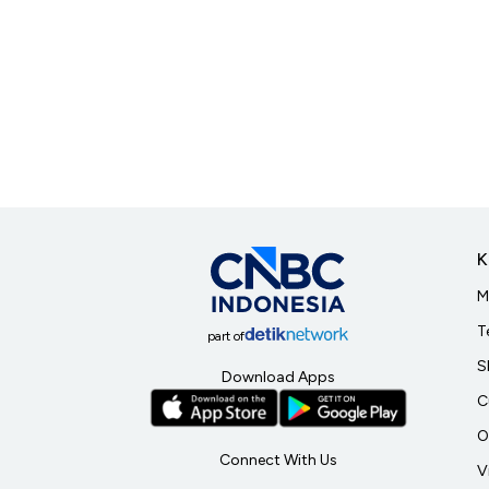
K
M
T
part of
S
Download Apps
C
O
Connect With Us
V