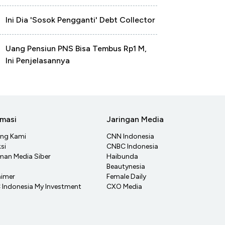
Ini Dia 'Sosok Pengganti' Debt Collector
Uang Pensiun PNS Bisa Tembus Rp1 M,
Ini Penjelasannya
rmasi
Jaringan Media
ang Kami
CNN Indonesia
si
CNBC Indonesia
an Media Siber
Haibunda
Beautynesia
aimer
Female Daily
Indonesia My Investment
CXO Media