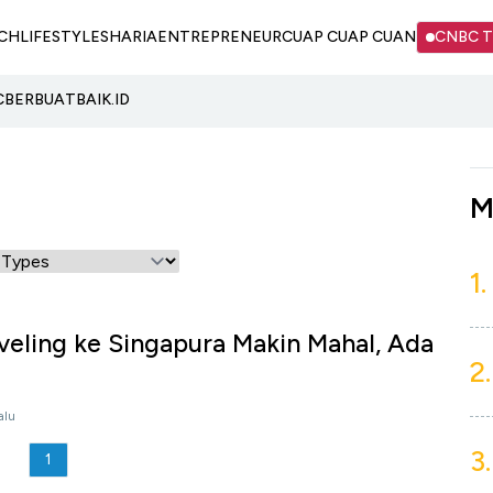
CH
LIFESTYLE
SHARIA
ENTREPRENEUR
CUAP CUAP CUAN
CNBC 
C
BERBUATBAIK.ID
M
1.
veling ke Singapura Makin Mahal, Ada
2.
alu
3.
1