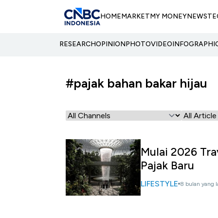
HOME
MARKET
MY MONEY
NEWS
TE
RESEARCH
OPINION
PHOTO
VIDEO
INFOGRAPHI
#pajak bahan bakar hijau
Mulai 2026 Tra
Pajak Baru
LIFESTYLE
8 bulan yang l