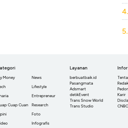
4.
5.
ategori
Layanan
Info
y Money
News
berbuatbaik.id
Tent
Pasangmata
Redak
ech
Lifestyle
Adsmart
Pedom
detikEvent
Karir
haria
Entrepreneur
Trans Snow World
Discl
uap Cuap Cuan
Research
Trans Studio
CNBC 
pini
Foto
ideo
Infografis