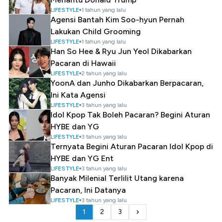
LIFESTYLE
1 tahun yang lalu
Agensi Bantah Kim Soo-hyun Pernah
Lakukan Child Grooming
LIFESTYLE
1 tahun yang lalu
Han So Hee & Ryu Jun Yeol Dikabarkan
Pacaran di Hawaii
LIFESTYLE
2 tahun yang lalu
YoonA dan Junho Dikabarkan Berpacaran,
Ini Kata Agensi
LIFESTYLE
3 tahun yang lalu
Idol Kpop Tak Boleh Pacaran? Begini Aturan
HYBE dan YG
LIFESTYLE
3 tahun yang lalu
Ternyata Begini Aturan Pacaran Idol Kpop di
HYBE dan YG Ent
LIFESTYLE
3 tahun yang lalu
Banyak Milenial Terlilit Utang karena
Pacaran, Ini Datanya
LIFESTYLE
3 tahun yang lalu
1
2
3