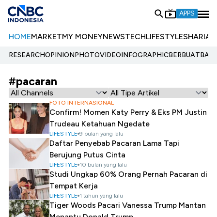
APPS
HOME
MARKET
MY MONEY
NEWS
TECH
LIFESTYLE
SHARIA
E
RESEARCH
OPINION
PHOTO
VIDEO
INFOGRAPHIC
BERBUATBAIK.
#pacaran
FOTO INTERNASIONAL
Confirm! Momen Katy Perry & Eks PM Justin
Trudeau Ketahuan Ngedate
LIFESTYLE
9 bulan yang lalu
Daftar Penyebab Pacaran Lama Tapi
Berujung Putus Cinta
LIFESTYLE
10 bulan yang lalu
Studi Ungkap 60% Orang Pernah Pacaran di
Tempat Kerja
LIFESTYLE
1 tahun yang lalu
Tiger Woods Pacari Vanessa Trump Mantan
Menantu Donald Trump