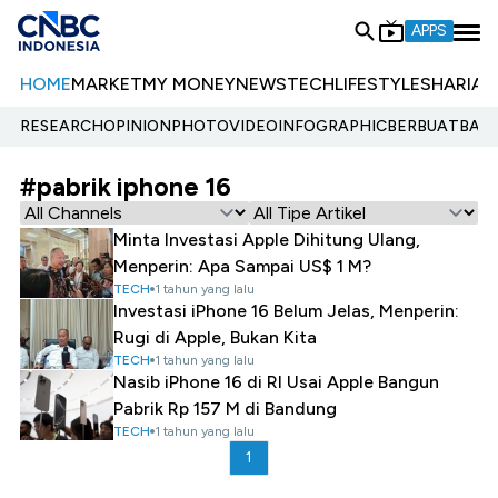
APPS
HOME
MARKET
MY MONEY
NEWS
TECH
LIFESTYLE
SHARIA
E
RESEARCH
OPINION
PHOTO
VIDEO
INFOGRAPHIC
BERBUATBAIK.
#pabrik iphone 16
Minta Investasi Apple Dihitung Ulang,
Menperin: Apa Sampai US$ 1 M?
TECH
1 tahun yang lalu
Investasi iPhone 16 Belum Jelas, Menperin:
Rugi di Apple, Bukan Kita
TECH
1 tahun yang lalu
Nasib iPhone 16 di RI Usai Apple Bangun
Pabrik Rp 157 M di Bandung
TECH
1 tahun yang lalu
1