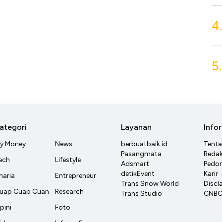
4.
5.
ategori
Layanan
Info
y Money
News
berbuatbaik.id
Tent
Pasangmata
Redak
ech
Lifestyle
Adsmart
Pedom
detikEvent
Karir
haria
Entrepreneur
Trans Snow World
Discl
uap Cuap Cuan
Research
Trans Studio
CNBC 
pini
Foto