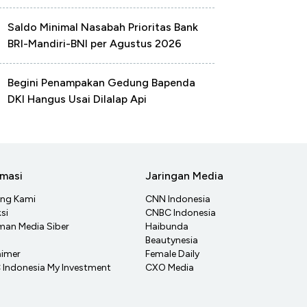
Saldo Minimal Nasabah Prioritas Bank
BRI-Mandiri-BNI per Agustus 2026
Begini Penampakan Gedung Bapenda
DKI Hangus Usai Dilalap Api
rmasi
Jaringan Media
ang Kami
CNN Indonesia
si
CNBC Indonesia
an Media Siber
Haibunda
Beautynesia
aimer
Female Daily
Indonesia My Investment
CXO Media