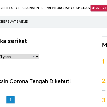
CH
LIFESTYLE
SHARIA
ENTREPRENEUR
CUAP CUAP CUAN
CNBC 
C
BERBUATBAIK.ID
ka serikat
M
1.
2.
sin Corona Tengah Dikebut!
3.
1