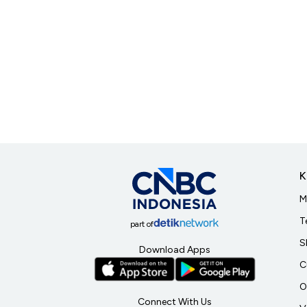
K
M
T
part of
S
Download Apps
C
O
Connect With Us