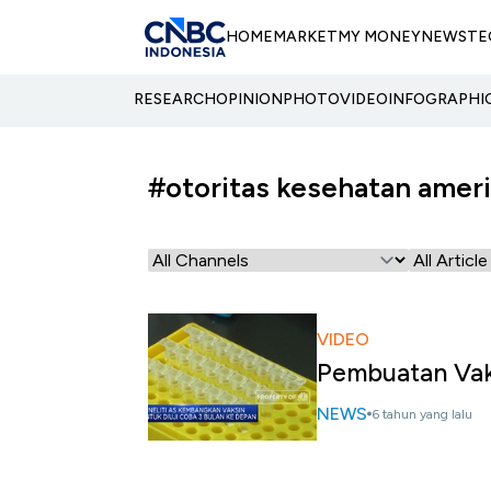
HOME
MARKET
MY MONEY
NEWS
TE
RESEARCH
OPINION
PHOTO
VIDEO
INFOGRAPHI
#otoritas kesehatan ameri
VIDEO
Pembuatan Vak
NEWS
6 tahun yang lalu