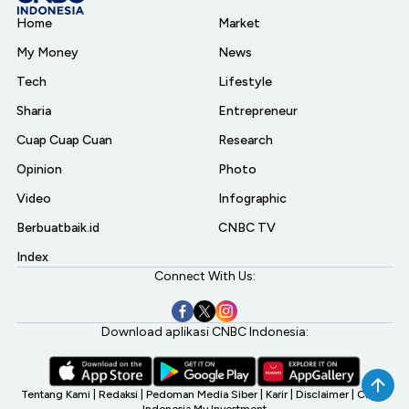
Home
Market
My Money
News
Tech
Lifestyle
Sharia
Entrepreneur
Cuap Cuap Cuan
Research
Opinion
Photo
Video
Infographic
Berbuatbaik.id
CNBC TV
Index
Connect With Us:
Download aplikasi CNBC Indonesia:
Tentang Kami
|
Redaksi
|
Pedoman Media Siber
|
Karir
|
Disclaimer
|
CNBC