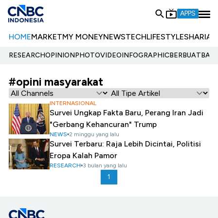
APPS
HOME
MARKET
MY MONEY
NEWS
TECH
LIFESTYLE
SHARIA
E
RESEARCH
OPINION
PHOTO
VIDEO
INFOGRAPHIC
BERBUATBAIK.
#opini masyarakat
INTERNASIONAL
Survei Ungkap Fakta Baru, Perang Iran Jadi
"Gerbang Kehancuran" Trump
NEWS
2 minggu yang lalu
Survei Terbaru: Raja Lebih Dicintai, Politisi
Eropa Kalah Pamor
RESEARCH
3 bulan yang lalu
1