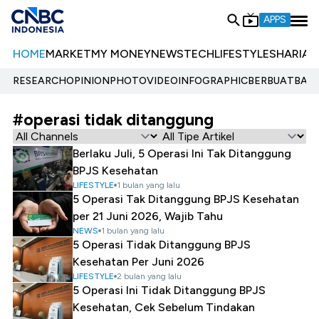
APPS
HOME
MARKET
MY MONEY
NEWS
TECH
LIFESTYLE
SHARIA
E
RESEARCH
OPINION
PHOTO
VIDEO
INFOGRAPHIC
BERBUATBAIK.
#operasi tidak ditanggung
Berlaku Juli, 5 Operasi Ini Tak Ditanggung
BPJS Kesehatan
LIFESTYLE
1 bulan yang lalu
5 Operasi Tak Ditanggung BPJS Kesehatan
per 21 Juni 2026, Wajib Tahu
NEWS
1 bulan yang lalu
5 Operasi Tidak Ditanggung BPJS
Kesehatan Per Juni 2026
LIFESTYLE
2 bulan yang lalu
5 Operasi Ini Tidak Ditanggung BPJS
Kesehatan, Cek Sebelum Tindakan