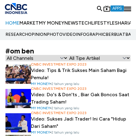
APPS
HOME
MARKET
MY MONEY
NEWS
TECH
LIFESTYLE
SHARIA
E
RESEARCH
OPINION
PHOTO
VIDEO
INFOGRAPHIC
BERBUATBAIK.
#om ben
CNBC INVESTMENT EXPO 2023
Video: Tips & Trik Sukses Main Saham Bagi
Pemula!
MY MONEY
2 tahun yang lalu
CNBC INVESTMENT EXPO 2023
Video: Do's & Don'ts , Biar Gak Boncos Saat
Trading Saham!
MY MONEY
2 tahun yang lalu
CNBC INVESTMENT EXPO 2023
Video: Sukses Jadi Trader! Ini Cara "Hidup
Dari Saham"
MY MONEY
2 tahun yang lalu