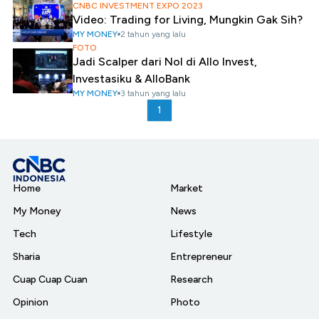
CNBC INVESTMENT EXPO 2023
Video: Trading for Living, Mungkin Gak Sih?
MY MONEY
2 tahun yang lalu
FOTO
Jadi Scalper dari Nol di Allo Invest,
Investasiku & AlloBank
MY MONEY
3 tahun yang lalu
1
Home
Market
My Money
News
Tech
Lifestyle
Sharia
Entrepreneur
Cuap Cuap Cuan
Research
Opinion
Photo