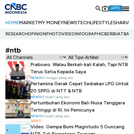
APPS
HOME
MARKET
MY MONEY
NEWS
TECH
LIFESTYLE
SHARIA
E
RESEARCH
OPINION
PHOTO
VIDEO
INFOGRAPHIC
BERBUATBAIK.
#ntb
Prabowo: Walau Berkali-kali Kalah, Tapi NTB
Terus Setia Kepada Saya
NEWS
3 minggu yang lalu
Pertamina Gerak Cepat Sediakan LPG Untuk
20 SPPG di NTT & NTB
NEWS
2 bulan yang lalu
Pertumbuhan Ekonomi Bali-Nusa Tenggara
Tertinggi di RI, Ini Pemicunya
NEWS
3 bulan yang lalu
VIDEO
Video: Gempa Bumi Magnitudo 5 Guncang
NTB, Tak Berpotensi Tsunami