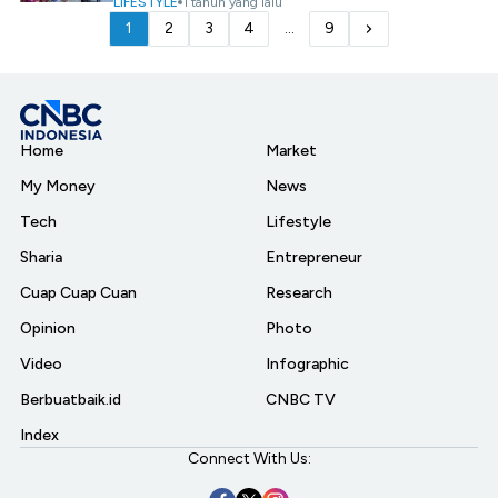
LIFESTYLE
1 tahun yang lalu
1
2
3
4
...
9
Home
Market
My Money
News
Tech
Lifestyle
Sharia
Entrepreneur
Cuap Cuap Cuan
Research
Opinion
Photo
Video
Infographic
Berbuatbaik.id
CNBC TV
Index
Connect With Us: