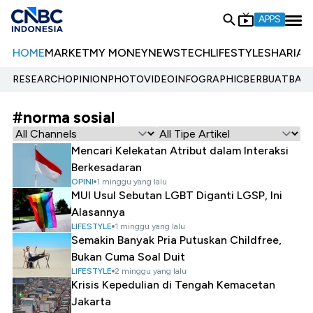
APPS
HOME
MARKET
MY MONEY
NEWS
TECH
LIFESTYLE
SHARIA
E
RESEARCH
OPINION
PHOTO
VIDEO
INFOGRAPHIC
BERBUATBAIK.
#norma sosial
Mencari Kelekatan Atribut dalam Interaksi
Berkesadaran
OPINI
1 minggu yang lalu
MUI Usul Sebutan LGBT Diganti LGSP, Ini
Alasannya
LIFESTYLE
1 minggu yang lalu
Semakin Banyak Pria Putuskan Childfree,
Bukan Cuma Soal Duit
LIFESTYLE
2 minggu yang lalu
Krisis Kepedulian di Tengah Kemacetan
Jakarta