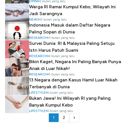
OPINI
2 bulan yang lalu
Warga RI Ramai Kumpul Kebo, Wilayah Ini
Jadi Sarangnya
NEWS
2 bulan yang lalu
Indonesia Masuk dalam Daftar Negara
Paling Sopan di Dunia
RESEARCH
3 bulan yang lalu
Survei Dunia: RI & Malaysia Paling Setuju
Istri Harus Patuh Suami
RESEARCH
4 bulan yang lalu
Bikin Kaget, Negara Ini Paling Banyak Punya
Anak di Luar Nikah!
RESEARCH
5 bulan yang lalu
13 Negara dengan Kasus Hamil Luar Nikah
Terbanyak di Dunia
LIFESTYLE
6 bulan yang lalu
Bukan Jawa! Ini Wilayah RI yang Paling
Banyak Kumpul Kebo
LIFESTYLE
6 bulan yang lalu
1
2