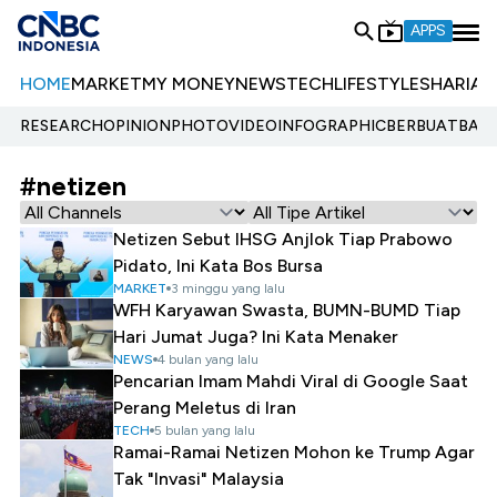
APPS
HOME
MARKET
MY MONEY
NEWS
TECH
LIFESTYLE
SHARIA
E
RESEARCH
OPINION
PHOTO
VIDEO
INFOGRAPHIC
BERBUATBAIK.
#netizen
Netizen Sebut IHSG Anjlok Tiap Prabowo
Pidato, Ini Kata Bos Bursa
MARKET
3 minggu yang lalu
WFH Karyawan Swasta, BUMN-BUMD Tiap
Hari Jumat Juga? Ini Kata Menaker
NEWS
4 bulan yang lalu
Pencarian Imam Mahdi Viral di Google Saat
Perang Meletus di Iran
TECH
5 bulan yang lalu
Ramai-Ramai Netizen Mohon ke Trump Agar
Tak "Invasi" Malaysia