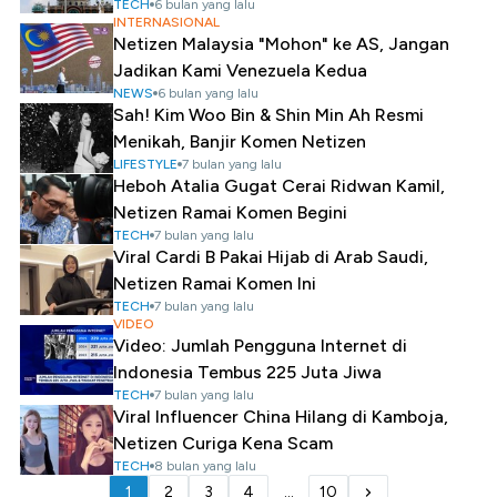
TECH
6 bulan yang lalu
INTERNASIONAL
Netizen Malaysia "Mohon" ke AS, Jangan
Jadikan Kami Venezuela Kedua
NEWS
6 bulan yang lalu
Sah! Kim Woo Bin & Shin Min Ah Resmi
Menikah, Banjir Komen Netizen
LIFESTYLE
7 bulan yang lalu
Heboh Atalia Gugat Cerai Ridwan Kamil,
Netizen Ramai Komen Begini
TECH
7 bulan yang lalu
Viral Cardi B Pakai Hijab di Arab Saudi,
Netizen Ramai Komen Ini
TECH
7 bulan yang lalu
VIDEO
Video: Jumlah Pengguna Internet di
Indonesia Tembus 225 Juta Jiwa
TECH
7 bulan yang lalu
Viral Influencer China Hilang di Kamboja,
Netizen Curiga Kena Scam
TECH
8 bulan yang lalu
1
2
3
4
...
10