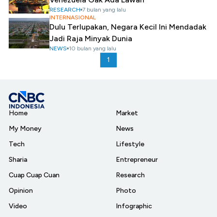
RESEARCH
7 bulan yang lalu
INTERNASIONAL
Dulu Terlupakan, Negara Kecil Ini Mendadak
Jadi Raja Minyak Dunia
NEWS
10 bulan yang lalu
1
Home
Market
My Money
News
Tech
Lifestyle
Sharia
Entrepreneur
Cuap Cuap Cuan
Research
Opinion
Photo
Video
Infographic