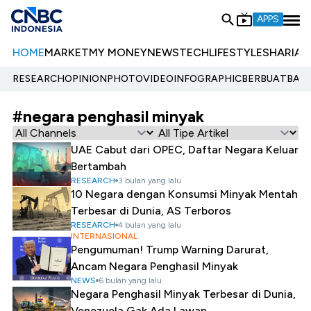
APPS
HOME
MARKET
MY MONEY
NEWS
TECH
LIFESTYLE
SHARIA
E
RESEARCH
OPINION
PHOTO
VIDEO
INFOGRAPHIC
BERBUATBAIK.
#negara penghasil minyak
UAE Cabut dari OPEC, Daftar Negara Keluar
Bertambah
RESEARCH
3 bulan yang lalu
10 Negara dengan Konsumsi Minyak Mentah
Terbesar di Dunia, AS Terboros
RESEARCH
4 bulan yang lalu
INTERNASIONAL
Pengumuman! Trump Warning Darurat,
Ancam Negara Penghasil Minyak
NEWS
6 bulan yang lalu
Negara Penghasil Minyak Terbesar di Dunia,
Venezuela Gak Ada Lawan