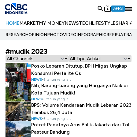
APPS
HOME
MARKET
MY MONEY
NEWS
TECH
LIFESTYLE
SHARIA
E
RESEARCH
OPINION
PHOTO
VIDEO
INFOGRAPHIC
BERBUATBAIK.
#mudik 2023
Posko Lebaran Ditutup, BPH Migas Ungkap
Konsumsi Pertalite Cs
NEWS
3 tahun yang lalu
Nih, Barang-barang yang Harganya Naik di
Kota Tujuan Mudik!
NEWS
3 tahun yang lalu
BPS: Volume Kendaraan Mudik Lebaran 2023
Tembus 26,4 Juta
NEWS
3 tahun yang lalu
Potret Padatnya Arus Balik Jakarta dari Tol
Pasteur Bandung