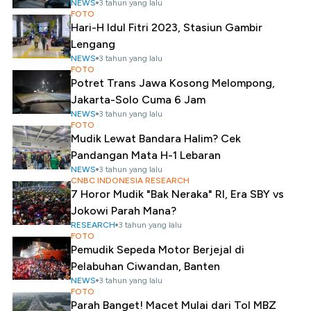
NEWS
3 tahun yang lalu
FOTO
Hari-H Idul Fitri 2023, Stasiun Gambir
Lengang
NEWS
3 tahun yang lalu
FOTO
Potret Trans Jawa Kosong Melompong,
Jakarta-Solo Cuma 6 Jam
NEWS
3 tahun yang lalu
FOTO
Mudik Lewat Bandara Halim? Cek
Pandangan Mata H-1 Lebaran
NEWS
3 tahun yang lalu
CNBC INDONESIA RESEARCH
7 Horor Mudik "Bak Neraka" RI, Era SBY vs
Jokowi Parah Mana?
RESEARCH
3 tahun yang lalu
FOTO
Pemudik Sepeda Motor Berjejal di
Pelabuhan Ciwandan, Banten
NEWS
3 tahun yang lalu
FOTO
Parah Banget! Macet Mulai dari Tol MBZ