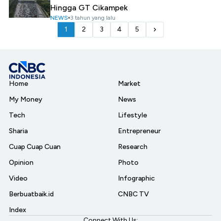
Hingga GT Cikampek
NEWS
3 tahun yang lalu
1
2
3
4
5
Home
Market
My Money
News
Tech
Lifestyle
Sharia
Entrepreneur
Cuap Cuap Cuan
Research
Opinion
Photo
Video
Infographic
Berbuatbaik.id
CNBC TV
Index
Connect With Us: