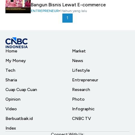
Bangun Bisnis Lewat E-commerce
ENTREPRENEUR
1 tahun yang lalu
1
Home
Market
My Money
News
Tech
Lifestyle
Sharia
Entrepreneur
Cuap Cuap Cuan
Research
Opinion
Photo
Video
Infographic
Berbuatbaik.id
CNBC TV
Index
Connect With Us: