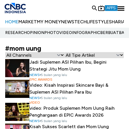
APPS
HOME
MARKET
MY MONEY
NEWS
TECH
LIFESTYLE
SHARIA
E
RESEARCH
OPINION
PHOTO
VIDEO
INFOGRAPHIC
BERBUATBAIK.
#mom uung
Jadi Suplemen ASI Pilihan Ibu, Begini
Strategi Jitu Mom Uung
NEWS
5 bulan yang lalu
EPIC AWARDS
Video: Kisah Inspirasi Skincare Bayi &
Suplemen ASI Pilihan Para Ibu
NEWS
5 bulan yang lalu
VIDEO
video: Produk Suplemen Mom Uung Raih
Penghargaan di EPIC Awards 2026
NEWS
5 bulan yang lalu
Kisah Sukses Scarlett dan Mom Uung