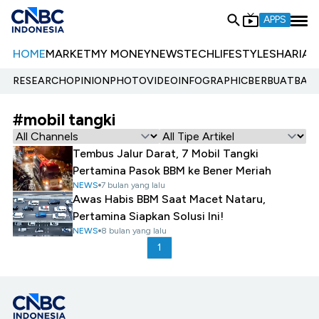
APPS
HOME
MARKET
MY MONEY
NEWS
TECH
LIFESTYLE
SHARIA
E
RESEARCH
OPINION
PHOTO
VIDEO
INFOGRAPHIC
BERBUATBAIK.
#mobil tangki
Tembus Jalur Darat, 7 Mobil Tangki
Pertamina Pasok BBM ke Bener Meriah
NEWS
7 bulan yang lalu
Awas Habis BBM Saat Macet Nataru,
Pertamina Siapkan Solusi Ini!
NEWS
8 bulan yang lalu
1