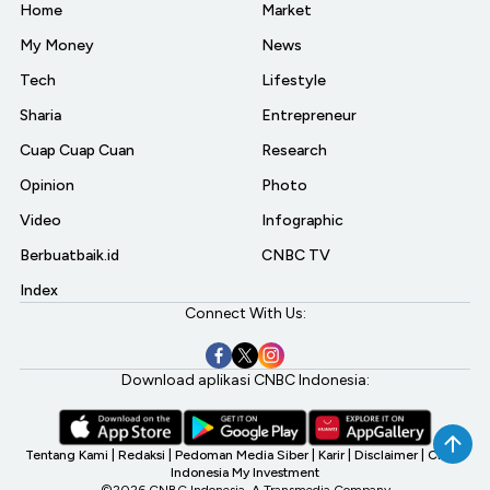
Home
Market
My Money
News
Tech
Lifestyle
Sharia
Entrepreneur
Cuap Cuap Cuan
Research
Opinion
Photo
Video
Infographic
Berbuatbaik.id
CNBC TV
Index
Connect With Us:
Download aplikasi CNBC Indonesia:
Tentang Kami
|
Redaksi
|
Pedoman Media Siber
|
Karir
|
Disclaimer
|
CNBC
Indonesia My Investment