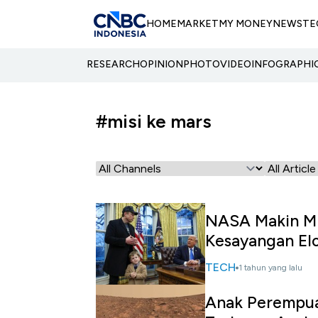
HOME
MARKET
MY MONEY
NEWS
TE
RESEARCH
OPINION
PHOTO
VIDEO
INFOGRAPHI
#misi ke mars
NASA Makin Mis
Kesayangan El
TECH
1 tahun yang lalu
Anak Perempu