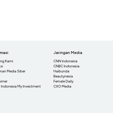
rmasi
Jaringan Media
ang Kami
CNN Indonesia
si
CNBC Indonesia
an Media Siber
Haibunda
Beautynesia
aimer
Female Daily
Indonesia My Investment
CXO Media