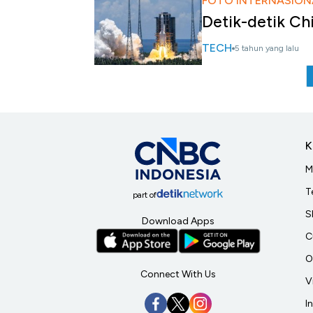
FOTO INTERNASION
Detik-detik Ch
TECH
5 tahun yang lalu
K
M
T
part of
S
Download Apps
C
O
Connect With Us
V
I