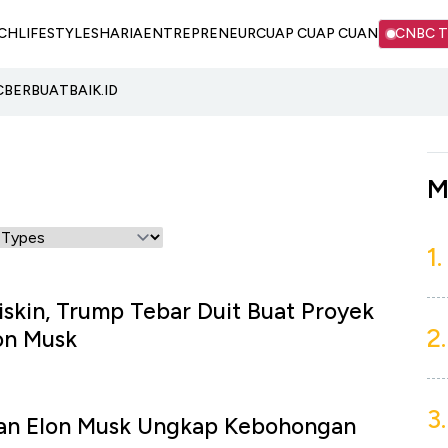
CH
LIFESTYLE
SHARIA
ENTREPRENEUR
CUAP CUAP CUAN
CNBC 
C
BERBUATBAIK.ID
M
1.
kin, Trump Tebar Duit Buat Proyek
2.
on Musk
3.
an Elon Musk Ungkap Kebohongan