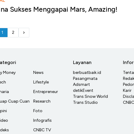
AL
ina Sukses Menggapai Mars, Amazing!
1
2
ategori
Layanan
Info
y Money
News
berbuatbaik.id
Tent
Pasangmata
Redak
ech
Lifestyle
Adsmart
Pedom
detikEvent
Karir
haria
Entrepreneur
Trans Snow World
Discl
uap Cuap Cuan
Research
Trans Studio
CNBC 
pini
Foto
ideo
Infografis
ndeks
CNBC TV