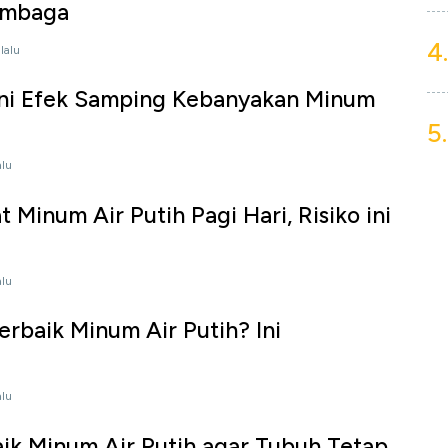
embaga
4.
lalu
ni Efek Samping Kebanyakan Minum
5.
alu
t Minum Air Putih Pagi Hari, Risiko ini
alu
rbaik Minum Air Putih? Ini
alu
ik Minum Air Putih agar Tubuh Tetap