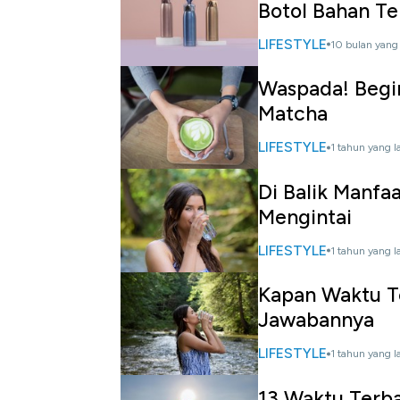
Botol Bahan T
LIFESTYLE
10 bulan yang 
Waspada! Begi
Matcha
LIFESTYLE
1 tahun yang l
Di Balik Manfaa
Mengintai
LIFESTYLE
1 tahun yang l
Kapan Waktu Te
Jawabannya
LIFESTYLE
1 tahun yang l
13 Waktu Terba