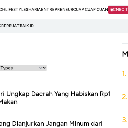
CH
LIFESTYLE
SHARIA
ENTREPRENEUR
CUAP CUAP CUAN
CNBC 
C
BERBUATBAIK.ID
M
1.
ri Ungkap Daerah Yang Habiskan Rp1
2.
 Makan
3.
ang Dianjurkan Jangan Minum dari