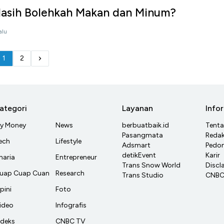
Masih Bolehkah Makan dan Minum?
alu
1
2
ategori
Layanan
Info
y Money
News
berbuatbaik.id
Tent
Pasangmata
Redak
ech
Lifestyle
Adsmart
Pedom
detikEvent
Karir
haria
Entrepreneur
Trans Snow World
Discl
uap Cuap Cuan
Research
Trans Studio
CNBC 
pini
Foto
ideo
Infografis
ndeks
CNBC TV