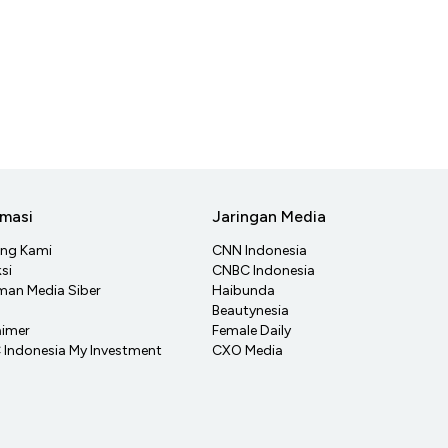
rmasi
Jaringan Media
ang Kami
CNN Indonesia
si
CNBC Indonesia
an Media Siber
Haibunda
Beautynesia
aimer
Female Daily
Indonesia My Investment
CXO Media