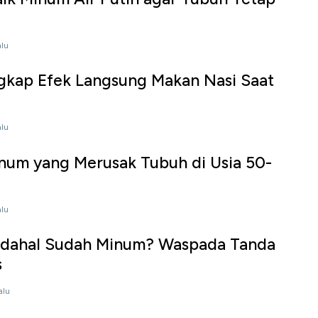
alu
gkap Efek Langsung Makan Nasi Saat
alu
num yang Merusak Tubuh di Usia 50-
alu
adahal Sudah Minum? Waspada Tanda
s
alu