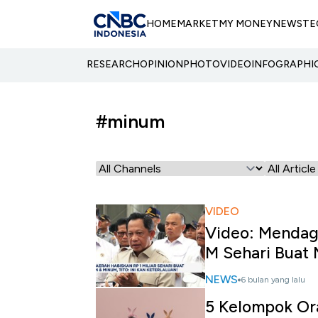
HOME
MARKET
MY MONEY
NEWS
TE
RESEARCH
OPINION
PHOTO
VIDEO
INFOGRAPHI
#minum
VIDEO
Video: Mendag
M Sehari Buat
NEWS
6 bulan yang lalu
5 Kelompok Or