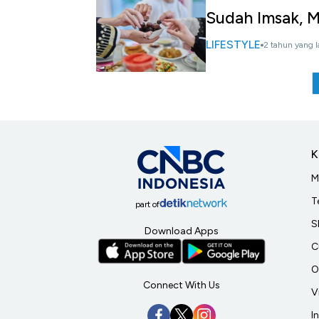
Sudah Imsak, 
LIFESTYLE
2 tahun yang l
K
M
T
part of
S
Download Apps
C
O
Connect With Us
V
I