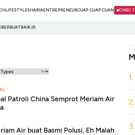
CH
LIFESTYLE
SHARIA
ENTREPRENEUR
CUAP CUAP CUAN
CNBC 
C
BERBUATBAIK.ID
M
1.
AL
al Patroli China Semprot Meriam Air
2.
na
3.
riam Air buat Basmi Polusi, Eh Malah