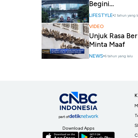
Begini...
LIFESTYLE
2 tahun yang l
VIDEO
Unjuk Rasa Ber
Minta Maaf
NEWS
6 tahun yang lalu
K
M
T
part of
S
Download Apps
C