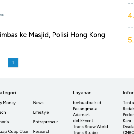
4.
alu
imbas ke Masjid, Polisi Hong Kong
5.
1
ategori
Layanan
Info
y Money
News
berbuatbaik.id
Tent
Pasangmata
Redak
ech
Lifestyle
Adsmart
Pedom
detikEvent
Karir
haria
Entrepreneur
Trans Snow World
Discl
uap Cuap Cuan
Research
Trans Studio
CNBC 