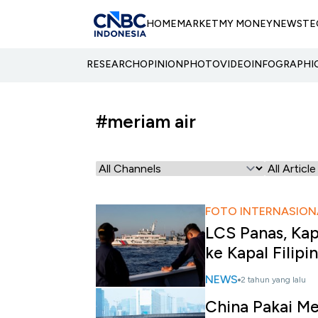
HOME
MARKET
MY MONEY
NEWS
TE
RESEARCH
OPINION
PHOTO
VIDEO
INFOGRAPHI
#meriam air
FOTO INTERNASION
LCS Panas, Kap
ke Kapal Filipi
NEWS
2 tahun yang lalu
China Pakai Me