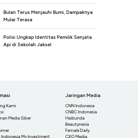
Bulan Terus Menjauhi Bumi, Dampaknya
Mulai Terasa
Polisi Ungkap Identitas Pemilik Senjata
Api di Sekolah Jaksel
rmasi
Jaringan Media
ang Kami
CNN Indonesia
si
CNBC Indonesia
an Media Siber
Haibunda
Beautynesia
aimer
Female Daily
Indonesia My Investment
CXO Media