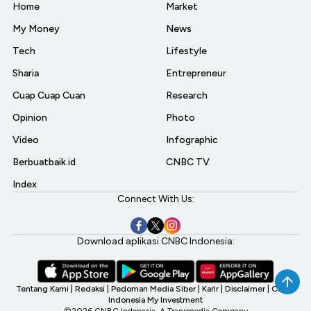
Home
Market
My Money
News
Tech
Lifestyle
Sharia
Entrepreneur
Cuap Cuap Cuan
Research
Opinion
Photo
Video
Infographic
Berbuatbaik.id
CNBC TV
Index
Connect With Us:
Download aplikasi CNBC Indonesia:
Tentang Kami
|
Redaksi
|
Pedoman Media Siber
|
Karir
|
Disclaimer
|
CNBC
Indonesia My Investment