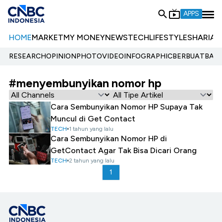
APPS
HOME
MARKET
MY MONEY
NEWS
TECH
LIFESTYLE
SHARIA
E
RESEARCH
OPINION
PHOTO
VIDEO
INFOGRAPHIC
BERBUATBAIK.
#menyembunyikan nomor hp
Cara Sembunyikan Nomor HP Supaya Tak
Muncul di Get Contact
TECH
1 tahun yang lalu
Cara Sembunyikan Nomor HP di
GetContact Agar Tak Bisa Dicari Orang
TECH
2 tahun yang lalu
1