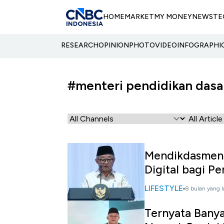
HOME
MARKET
MY MONEY
NEWS
TE
RESEARCH
OPINION
PHOTO
VIDEO
INFOGRAPHI
#menteri pendidikan das
Mendikdasmen 
Digital bagi P
LIFESTYLE
8 bulan yang l
Ternyata Bany