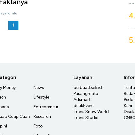
 Faktanya
4.
n yang lalu
1
5.
ategori
Layanan
Info
y Money
News
berbuatbaik.id
Tent
Pasangmata
Redak
ech
Lifestyle
Adsmart
Pedom
detikEvent
Karir
haria
Entrepreneur
Trans Snow World
Discl
uap Cuap Cuan
Research
Trans Studio
CNBC 
pini
Foto