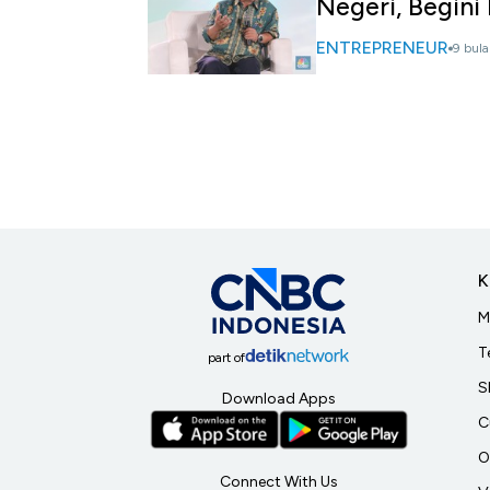
Negeri, Begini
ENTREPRENEUR
9 bula
K
M
T
part of
S
Download Apps
C
O
Connect With Us