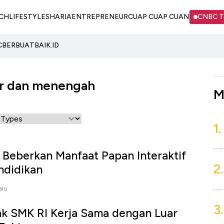
CH
LIFESTYLE
SHARIA
ENTREPRENEUR
CUAP CUAP CUAN
CNBC 
C
BERBUATBAIK.ID
ar dan menengah
M
1.
Beberkan Manfaat Papan Interaktif
2.
endidikan
alu
3.
ak SMK RI Kerja Sama dengan Luar