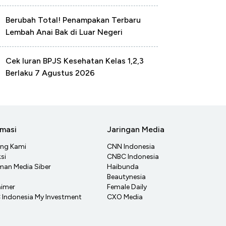
Berubah Total! Penampakan Terbaru
Lembah Anai Bak di Luar Negeri
Cek Iuran BPJS Kesehatan Kelas 1,2,3
Berlaku 7 Agustus 2026
rmasi
Jaringan Media
ang Kami
CNN Indonesia
si
CNBC Indonesia
an Media Siber
Haibunda
Beautynesia
aimer
Female Daily
Indonesia My Investment
CXO Media