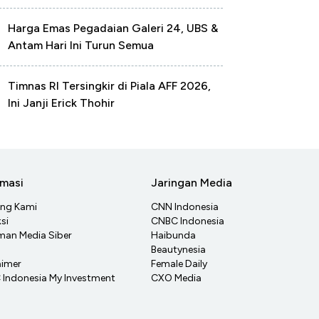
Harga Emas Pegadaian Galeri 24, UBS &
Antam Hari Ini Turun Semua
Timnas RI Tersingkir di Piala AFF 2026,
Ini Janji Erick Thohir
rmasi
Jaringan Media
ang Kami
CNN Indonesia
si
CNBC Indonesia
an Media Siber
Haibunda
Beautynesia
aimer
Female Daily
Indonesia My Investment
CXO Media