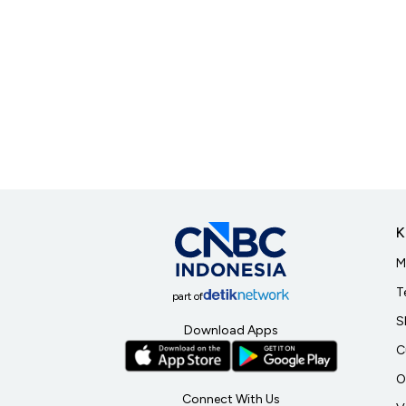
K
M
T
part of
S
Download Apps
C
O
Connect With Us