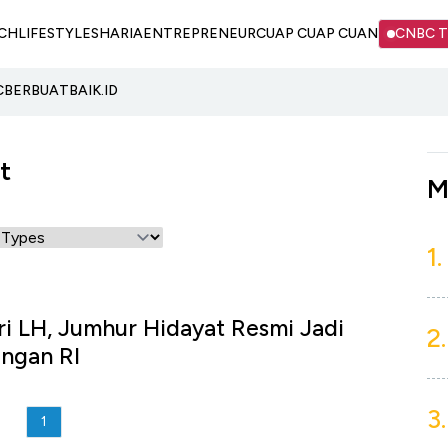
CH
LIFESTYLE
SHARIA
ENTREPRENEUR
CUAP CUAP CUAN
CNBC 
C
BERBUATBAIK.ID
t
M
1.
ri LH, Jumhur Hidayat Resmi Jadi
2.
ungan RI
3.
1