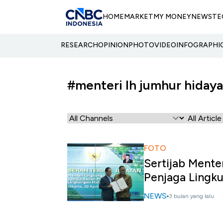
HOME
MARKET
MY MONEY
NEWS
TE
RESEARCH
OPINION
PHOTO
VIDEO
INFOGRAPHI
#menteri lh jumhur hidaya
FOTO
Sertijab Mente
Penjaga Lingk
NEWS
3 bulan yang lalu