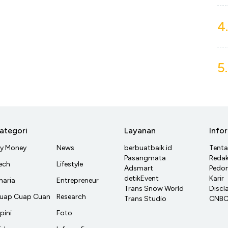
4.
5.
ategori
Layanan
Info
y Money
News
berbuatbaik.id
Tent
Pasangmata
Redak
ech
Lifestyle
Adsmart
Pedom
detikEvent
Karir
haria
Entrepreneur
Trans Snow World
Discl
uap Cuap Cuan
Research
Trans Studio
CNBC 
pini
Foto