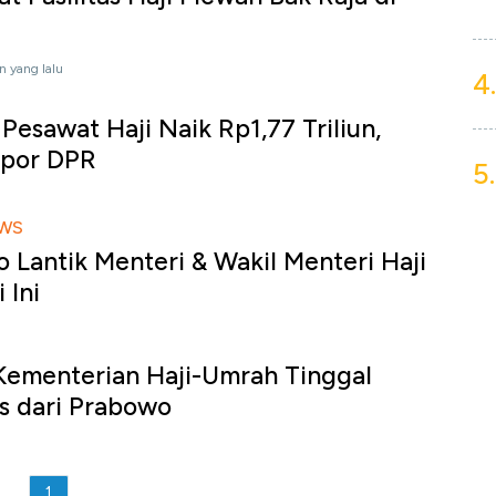
n yang lalu
4.
Pesawat Haji Naik Rp1,77 Triliun,
apor DPR
5.
EWS
 Lantik Menteri & Wakil Menteri Haji
 Ini
ementerian Haji-Umrah Tinggal
s dari Prabowo
1