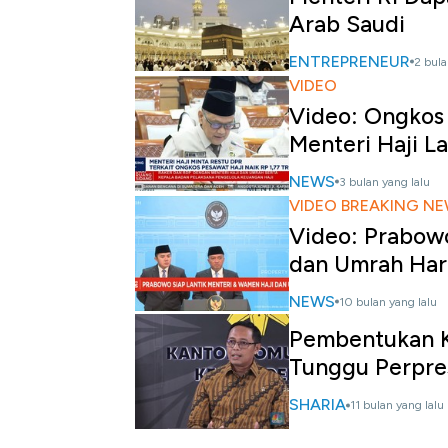
Arab Saudi
ENTREPRENEUR
2 bula
VIDEO
Video: Ongkos 
Menteri Haji L
NEWS
3 bulan yang lalu
VIDEO BREAKING N
Video: Prabowo
dan Umrah Hari
NEWS
10 bulan yang lalu
Pembentukan K
Tunggu Perpre
SHARIA
11 bulan yang lalu