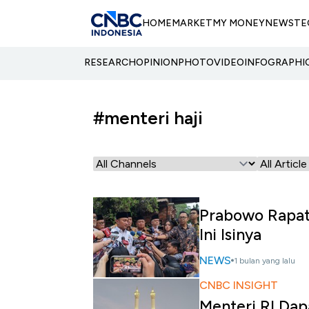
HOME
MARKET
MY MONEY
NEWS
TE
RESEARCH
OPINION
PHOTO
VIDEO
INFOGRAPHI
#menteri haji
Prabowo Rapat 
Ini Isinya
NEWS
1 bulan yang lalu
CNBC INSIGHT
Menteri RI Dapa