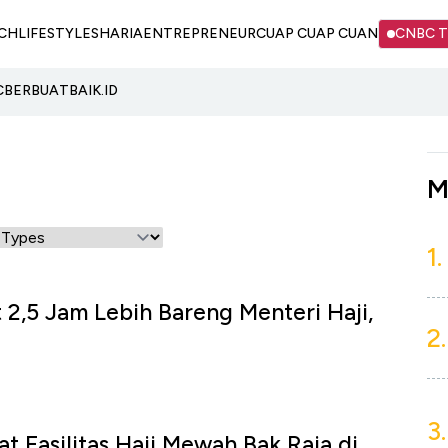
CH
LIFESTYLE
SHARIA
ENTREPRENEUR
CUAP CUAP CUAN
CNBC 
C
BERBUATBAIK.ID
M
1.
2,5 Jam Lebih Bareng Menteri Haji,
2.
3.
t Fasilitas Haji Mewah Bak Raja di