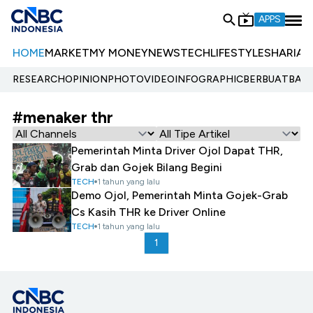
APPS
HOME
MARKET
MY MONEY
NEWS
TECH
LIFESTYLE
SHARIA
E
RESEARCH
OPINION
PHOTO
VIDEO
INFOGRAPHIC
BERBUATBAIK.
#menaker thr
Pemerintah Minta Driver Ojol Dapat THR,
Grab dan Gojek Bilang Begini
TECH
1 tahun yang lalu
Demo Ojol, Pemerintah Minta Gojek-Grab
Cs Kasih THR ke Driver Online
TECH
1 tahun yang lalu
1