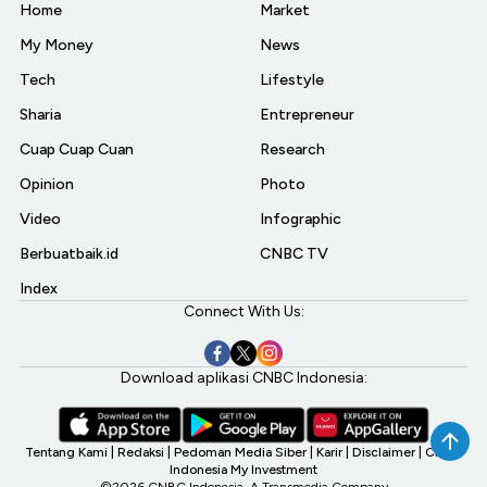
Home
Market
My Money
News
Tech
Lifestyle
Sharia
Entrepreneur
Cuap Cuap Cuan
Research
Opinion
Photo
Video
Infographic
Berbuatbaik.id
CNBC TV
Index
Connect With Us:
Download aplikasi CNBC Indonesia:
Tentang Kami
|
Redaksi
|
Pedoman Media Siber
|
Karir
|
Disclaimer
|
CNBC
Indonesia My Investment