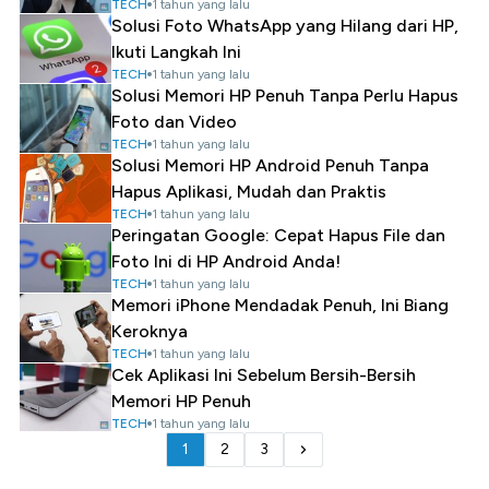
TECH
1 tahun yang lalu
Solusi Foto WhatsApp yang Hilang dari HP,
Ikuti Langkah Ini
TECH
1 tahun yang lalu
Solusi Memori HP Penuh Tanpa Perlu Hapus
Foto dan Video
TECH
1 tahun yang lalu
Solusi Memori HP Android Penuh Tanpa
Hapus Aplikasi, Mudah dan Praktis
TECH
1 tahun yang lalu
Peringatan Google: Cepat Hapus File dan
Foto Ini di HP Android Anda!
TECH
1 tahun yang lalu
Memori iPhone Mendadak Penuh, Ini Biang
Keroknya
TECH
1 tahun yang lalu
Cek Aplikasi Ini Sebelum Bersih-Bersih
Memori HP Penuh
TECH
1 tahun yang lalu
1
2
3