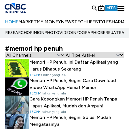
APPS
HOME
MARKET
MY MONEY
NEWS
TECH
LIFESTYLE
SHARIA
E
RESEARCH
OPINION
PHOTO
VIDEO
INFOGRAPHIC
BERBUATBAIK.
#memori hp penuh
Memori HP Penuh, Ini Daftar Aplikasi yang
Harus Dihapus Sekarang
TECH
9 bulan yang lalu
Memori HP Penuh, Begini Cara Download
Video WhatsApp Hemat Memori
TECH
1 tahun yang lalu
Cara Kosongkan Memori HP Penuh Tanpa
Hapus Aplikasi, Mudah dan Ampuh!
TECH
1 tahun yang lalu
Memori HP Penuh, Begini Solusi Mudah
Mengatasinya