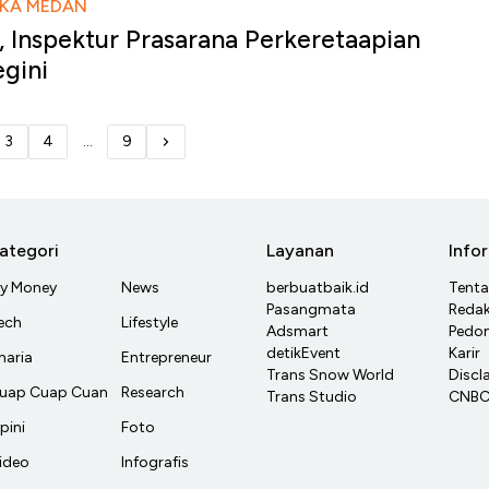
 KA MEDAN
, Inspektur Prasarana Perkeretaapian
gini
3
4
...
9
ategori
Layanan
Info
y Money
News
berbuatbaik.id
Tent
Pasangmata
Redak
ech
Lifestyle
Adsmart
Pedom
detikEvent
Karir
haria
Entrepreneur
Trans Snow World
Discl
uap Cuap Cuan
Research
Trans Studio
CNBC 
pini
Foto
ideo
Infografis