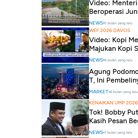
Video: Menter
Beroperasi Jun
NEWS
5 bulan yang lalu
WEF 2026 DAVOS
Video: Kopi M
Majukan Kopi 
NEWS
6 bulan yang lalu
Agung Podomor
T, Ini Pembelin
MARKET
6 bulan yang lalu
KENAIKAN UMP 2026
Tok! Bobby Pu
Kasih Pesan Be
NEWS
7 bulan yang lalu