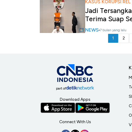
KASUS KORUPSI REL
Jadi Tersangka
Terima Suap Se
NEWS
7 bulan yang lalu
1
2
K
M
T
part of
S
Download Apps
C
O
Connect With Us
V