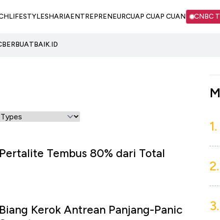
CH
LIFESTYLE
SHARIA
ENTREPRENEUR
CUAP CUAP CUAN
CNBC 
C
BERBUATBAIK.ID
M
1.
ertalite Tembus 80% dari Total
2.
3.
 Biang Kerok Antrean Panjang-Panic