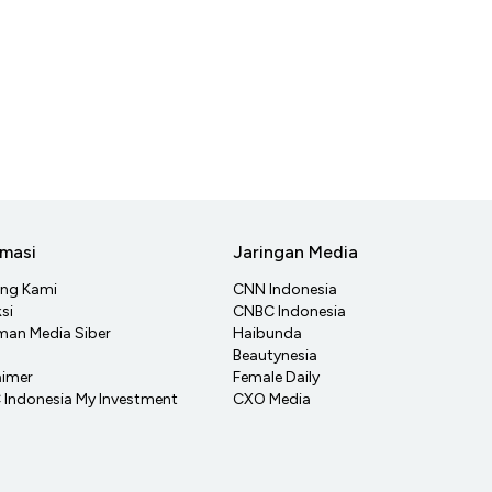
rmasi
Jaringan Media
ang Kami
CNN Indonesia
si
CNBC Indonesia
an Media Siber
Haibunda
Beautynesia
aimer
Female Daily
Indonesia My Investment
CXO Media