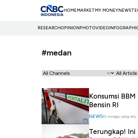
HOME
MARKET
MY MONEY
NEWS
TE
RESEARCH
OPINION
PHOTO
VIDEO
INFOGRAPHI
#medan
Konsumsi BBM P
Bensin RI
NEWS
2 minggu yang lalu
Terungkap! Ini