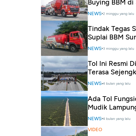
Buying BBM di
NEWS
2 minggu yang lalu
Tindak Tegas S
Suplai BBM S
NEWS
3 minggu yang lalu
Tol Ini Resmi 
Terasa Sejengk
NEWS
4 bulan yang lalu
Ada Tol Fungsi
Mudik Lampun
NEWS
4 bulan yang lalu
VIDEO