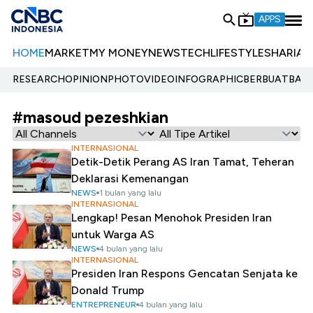
APPS
HOME
MARKET
MY MONEY
NEWS
TECH
LIFESTYLE
SHARIA
E
RESEARCH
OPINION
PHOTO
VIDEO
INFOGRAPHIC
BERBUATBAIK.
#masoud pezeshkian
INTERNASIONAL
Detik-Detik Perang AS Iran Tamat, Teheran
Deklarasi Kemenangan
NEWS
1 bulan yang lalu
INTERNASIONAL
Lengkap! Pesan Menohok Presiden Iran
untuk Warga AS
NEWS
4 bulan yang lalu
INTERNASIONAL
Presiden Iran Respons Gencatan Senjata ke
Donald Trump
ENTREPRENEUR
4 bulan yang lalu