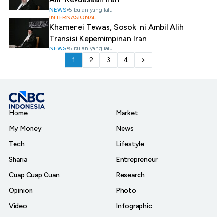
NEWS
5 bulan yang lalu
INTERNASIONAL
Khamenei Tewas, Sosok Ini Ambil Alih
Transisi Kepemimpinan Iran
NEWS
5 bulan yang lalu
1
2
3
4
Home
Market
My Money
News
Tech
Lifestyle
Sharia
Entrepreneur
Cuap Cuap Cuan
Research
Opinion
Photo
Video
Infographic