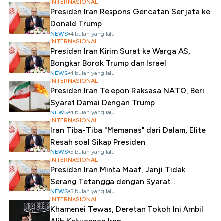
INTERNASIONAL
Presiden Iran Respons Gencatan Senjata ke
Donald Trump
NEWS
4 bulan yang lalu
INTERNASIONAL
Presiden Iran Kirim Surat ke Warga AS,
Bongkar Borok Trump dan Israel
NEWS
4 bulan yang lalu
INTERNASIONAL
Presiden Iran Telepon Raksasa NATO, Beri
Syarat Damai Dengan Trump
NEWS
4 bulan yang lalu
INTERNASIONAL
Iran Tiba-Tiba "Memanas" dari Dalam, Elite
Resah soal Sikap Presiden
NEWS
5 bulan yang lalu
INTERNASIONAL
Presiden Iran Minta Maaf, Janji Tidak
Serang Tetangga dengan Syarat...
NEWS
5 bulan yang lalu
INTERNASIONAL
Khamenei Tewas, Deretan Tokoh Ini Ambil
Alih Kekuasaan Iran