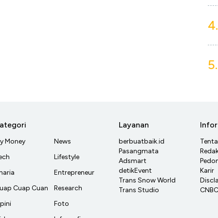
4.
5.
ategori
Layanan
Info
y Money
News
berbuatbaik.id
Tent
Pasangmata
Redak
ech
Lifestyle
Adsmart
Pedom
detikEvent
Karir
haria
Entrepreneur
Trans Snow World
Discl
uap Cuap Cuan
Research
Trans Studio
CNBC 
pini
Foto