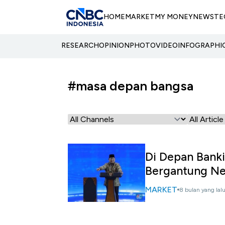
HOME
MARKET
MY MONEY
NEWS
TE
RESEARCH
OPINION
PHOTO
VIDEO
INFOGRAPHI
#masa depan bangsa
Di Depan Banki
Bergantung Ne
MARKET
8 bulan yang lal