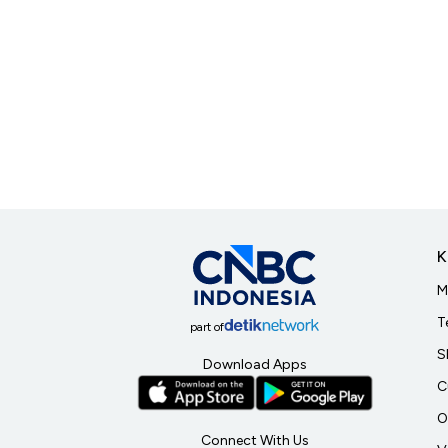
K
M
T
part of
S
Download Apps
C
O
Connect With Us