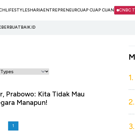
CH
LIFESTYLE
SHARIA
ENTREPRENEUR
CUAP CUAP CUAN
CNBC 
C
BERBUATBAIK.ID
M
1.
r, Prabowo: Kita Tidak Mau
2.
gara Manapun!
u
3.
1