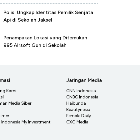
Polisi Ungkap Identitas Pemilik Senjata
Api di Sekolah Jaksel
Penampakan Lokasi yang Ditemukan
995 Airsoft Gun di Sekolah
rmasi
Jaringan Media
ang Kami
CNN Indonesia
si
CNBC Indonesia
an Media Siber
Haibunda
Beautynesia
aimer
Female Daily
Indonesia My Investment
CXO Media