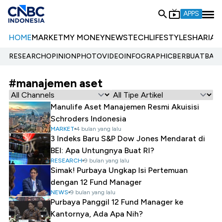
APPS
HOME
MARKET
MY MONEY
NEWS
TECH
LIFESTYLE
SHARIA
E
RESEARCH
OPINION
PHOTO
VIDEO
INFOGRAPHIC
BERBUATBAIK.
#manajemen aset
Manulife Aset Manajemen Resmi Akuisisi
Schroders Indonesia
MARKET
4 bulan yang lalu
3 Indeks Baru S&P Dow Jones Mendarat di
BEI: Apa Untungnya Buat RI?
RESEARCH
9 bulan yang lalu
Simak! Purbaya Ungkap Isi Pertemuan
dengan 12 Fund Manager
NEWS
9 bulan yang lalu
Purbaya Panggil 12 Fund Manager ke
Kantornya, Ada Apa Nih?