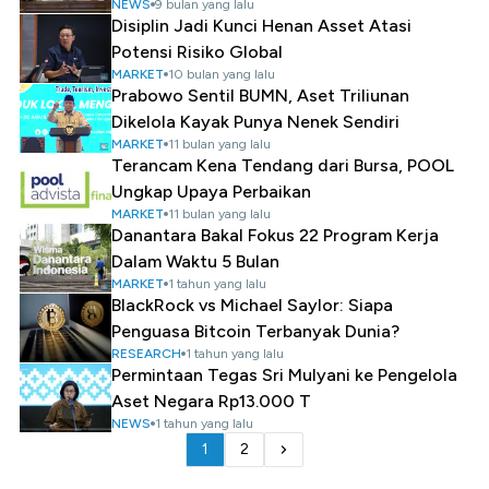
NEWS
9 bulan yang lalu
Disiplin Jadi Kunci Henan Asset Atasi
Potensi Risiko Global
MARKET
10 bulan yang lalu
Prabowo Sentil BUMN, Aset Triliunan
Dikelola Kayak Punya Nenek Sendiri
MARKET
11 bulan yang lalu
Terancam Kena Tendang dari Bursa, POOL
Ungkap Upaya Perbaikan
MARKET
11 bulan yang lalu
Danantara Bakal Fokus 22 Program Kerja
Dalam Waktu 5 Bulan
MARKET
1 tahun yang lalu
BlackRock vs Michael Saylor: Siapa
Penguasa Bitcoin Terbanyak Dunia?
RESEARCH
1 tahun yang lalu
Permintaan Tegas Sri Mulyani ke Pengelola
Aset Negara Rp13.000 T
NEWS
1 tahun yang lalu
1
2