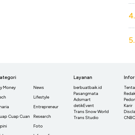
4.
5.
ategori
Layanan
Info
y Money
News
berbuatbaik.id
Tent
Pasangmata
Redak
ech
Lifestyle
Adsmart
Pedom
detikEvent
Karir
haria
Entrepreneur
Trans Snow World
Discl
uap Cuap Cuan
Research
Trans Studio
CNBC 
pini
Foto