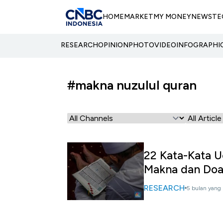
HOME
MARKET
MY MONEY
NEWS
TE
RESEARCH
OPINION
PHOTO
VIDEO
INFOGRAPHI
#makna nuzulul quran
22 Kata-Kata 
Makna dan Do
RESEARCH
5 bulan yang 