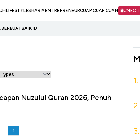
CH
LIFESTYLE
SHARIA
ENTREPRENEUR
CUAP CUAP CUAN
CNBC 
C
BERBUATBAIK.ID
M
1.
Ucapan Nuzulul Quran 2026, Penuh
2.
a
lalu
3.
1