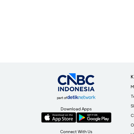
K
M
T
part of
S
Download Apps
C
O
Connect With Us