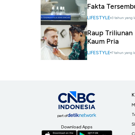
Fakta Tersembu
LIFESTYLE
3 tahun yang l
Raup Triliunan 
Kaum Pria
LIFESTYLE
7 tahun yang l
K
M
T
part of
S
Download Apps
C