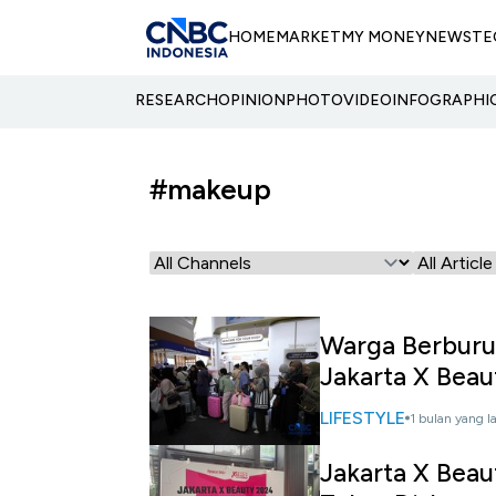
HOME
MARKET
MY MONEY
NEWS
TE
RESEARCH
OPINION
PHOTO
VIDEO
INFOGRAPHI
#makeup
Warga Berburu
Jakarta X Beau
LIFESTYLE
1 bulan yang l
Jakarta X Beau