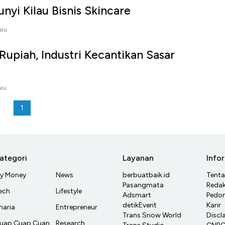
nyi Kilau Bisnis Skincare
alu
Rupiah, Industri Kecantikan Sasar
alu
1
ategori
Layanan
Info
y Money
News
berbuatbaik.id
Tent
Pasangmata
Redak
ech
Lifestyle
Adsmart
Pedom
detikEvent
Karir
haria
Entrepreneur
Trans Snow World
Discl
uap Cuap Cuan
Research