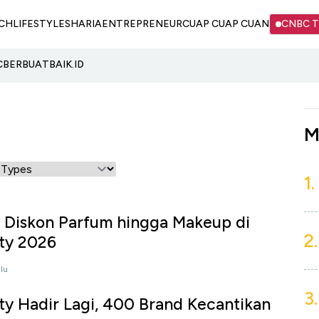
CH
LIFESTYLE
SHARIA
ENTREPRENEUR
CUAP CUAP CUAN
CNBC 
C
BERBUATBAIK.ID
M
1.
 Diskon Parfum hingga Makeup di
2.
ty 2026
alu
3.
ty Hadir Lagi, 400 Brand Kecantikan