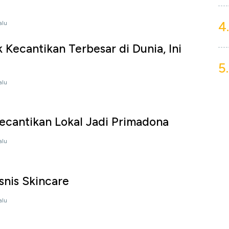
4.
alu
 Kecantikan Terbesar di Dunia, Ini
5.
alu
ecantikan Lokal Jadi Primadona
alu
snis Skincare
alu