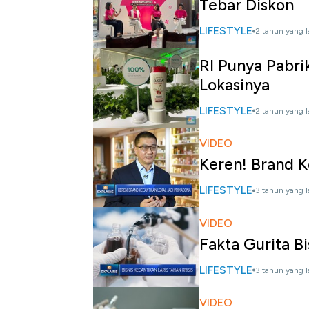
Tebar Diskon
LIFESTYLE
2 tahun yang l
RI Punya Pabrik
Lokasinya
LIFESTYLE
2 tahun yang l
VIDEO
Keren! Brand K
LIFESTYLE
3 tahun yang l
VIDEO
Fakta Gurita Bi
LIFESTYLE
3 tahun yang l
VIDEO