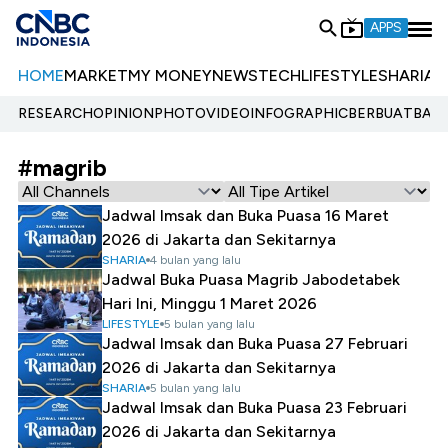
APPS
HOME
MARKET
MY MONEY
NEWS
TECH
LIFESTYLE
SHARIA
E
RESEARCH
OPINION
PHOTO
VIDEO
INFOGRAPHIC
BERBUATBAIK.
#magrib
Jadwal Imsak dan Buka Puasa 16 Maret
2026 di Jakarta dan Sekitarnya
SHARIA
4 bulan yang lalu
Jadwal Buka Puasa Magrib Jabodetabek
Hari Ini, Minggu 1 Maret 2026
LIFESTYLE
5 bulan yang lalu
Jadwal Imsak dan Buka Puasa 27 Februari
2026 di Jakarta dan Sekitarnya
SHARIA
5 bulan yang lalu
Jadwal Imsak dan Buka Puasa 23 Februari
2026 di Jakarta dan Sekitarnya