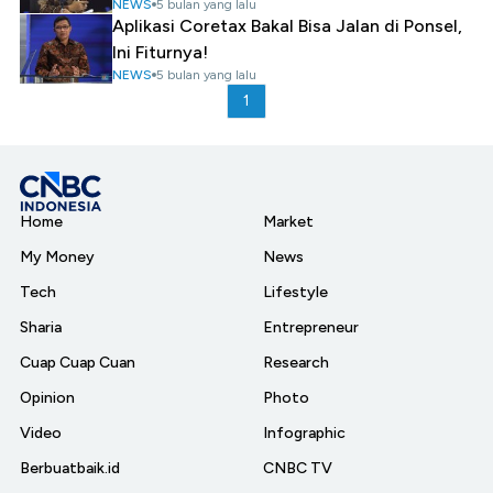
NEWS
5 bulan yang lalu
Aplikasi Coretax Bakal Bisa Jalan di Ponsel,
Ini Fiturnya!
NEWS
5 bulan yang lalu
1
Home
Market
My Money
News
Tech
Lifestyle
Sharia
Entrepreneur
Cuap Cuap Cuan
Research
Opinion
Photo
Video
Infographic
Berbuatbaik.id
CNBC TV