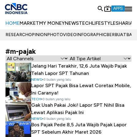
APPS
HOME
MARKET
MY MONEY
NEWS
TECH
LIFESTYLE
SHARIA
E
RESEARCH
OPINION
PHOTO
VIDEO
INFOGRAPHIC
BERBUATBAIK.
#m-pajak
Jelang Hari Terakhir, 12,6 Juta Wajib Pajak
Telah Lapor SPT Tahunan
NEWS
3 bulan yang lalu
Lapor SPT Pajak Bisa Lewat Coretax Mobile,
Ini Caranya!
TECH
3 bulan yang lalu
Gak Usah Pakai Joki! Lapor SPT Nihil Bisa
Lewat Aplikasi Pajak Ini
NEWS
3 bulan yang lalu
Bos Pajak Pede 8,5 Juta Wajib Pajak Lapor
SPT Sebelum Akhir Maret 2026