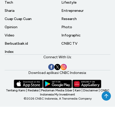
Tech
Lifestyle
Sharia
Entrepreneur
Cuap Cuap Cuan
Research
Opinion
Photo
Video
Infographic
Berbuatbaik.id
CNBC TV
Index
Connect With Us:
Download aplikasi CNBC Indonesia:
Tentang Kami
|
Redaksi
|
Pedoman Media Siber
|
Karir
|
Disclaimer
|
CNBC
Indonesia My Investment
©2026 CNBC Indonesia, A Transmedia Company