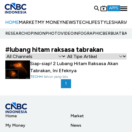
APPS
HOME
MARKET
MY MONEY
NEWS
TECH
LIFESTYLE
SHARIA
E
RESEARCH
OPINION
PHOTO
VIDEO
INFOGRAPHIC
BERBUATBAIK.
#lubang hitam raksasa tabrakan
Siap-siap! 2 Lubang Hitam Raksasa Akan
Tabrakan, Ini Efeknya
TECH
4 tahun yang lalu
1
Home
Market
My Money
News