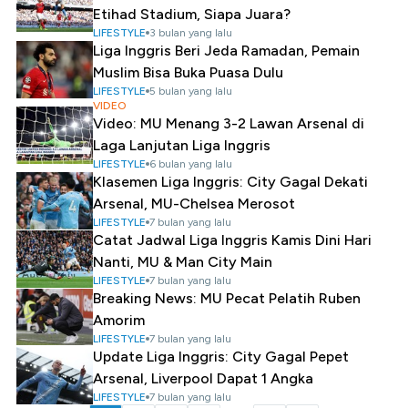
Etihad Stadium, Siapa Juara?
LIFESTYLE
3 bulan yang lalu
Liga Inggris Beri Jeda Ramadan, Pemain
Muslim Bisa Buka Puasa Dulu
LIFESTYLE
5 bulan yang lalu
VIDEO
Video: MU Menang 3-2 Lawan Arsenal di
Laga Lanjutan Liga Inggris
LIFESTYLE
6 bulan yang lalu
Klasemen Liga Inggris: City Gagal Dekati
Arsenal, MU-Chelsea Merosot
LIFESTYLE
7 bulan yang lalu
Catat Jadwal Liga Inggris Kamis Dini Hari
Nanti, MU & Man City Main
LIFESTYLE
7 bulan yang lalu
Breaking News: MU Pecat Pelatih Ruben
Amorim
LIFESTYLE
7 bulan yang lalu
Update Liga Inggris: City Gagal Pepet
Arsenal, Liverpool Dapat 1 Angka
LIFESTYLE
7 bulan yang lalu