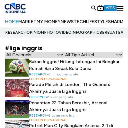
APPS
HOME
MARKET
MY MONEY
NEWS
TECH
LIFESTYLE
SHARIA
E
RESEARCH
OPINION
PHOTO
VIDEO
INFOGRAPHIC
BERBUATBAIK.
#liga inggris
Bukan Inggris! Hitung-hitungan Ini Bongkar
Rumah Baru Sepak Bola Dunia
RESEARCH
3 minggu yang lalu
FOTO INTERNASIONAL
Parade Merah di London, The Gunners
Akhirnya Juara Liga Inggris
LIFESTYLE
2 bulan yang lalu
Penantian 22 Tahun Berakhir, Arsenal
Akhirnya Juara Liga Inggris
RESEARCH
2 bulan yang lalu
FOTO INTERNASIONAL
Potret Man City Bungkam Arsenal 2-1 di