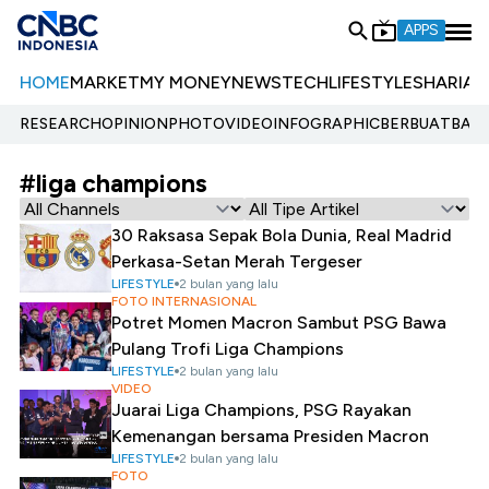
APPS
HOME
MARKET
MY MONEY
NEWS
TECH
LIFESTYLE
SHARIA
E
RESEARCH
OPINION
PHOTO
VIDEO
INFOGRAPHIC
BERBUATBAIK.
#liga champions
30 Raksasa Sepak Bola Dunia, Real Madrid
Perkasa-Setan Merah Tergeser
LIFESTYLE
2 bulan yang lalu
FOTO INTERNASIONAL
Potret Momen Macron Sambut PSG Bawa
Pulang Trofi Liga Champions
LIFESTYLE
2 bulan yang lalu
VIDEO
Juarai Liga Champions, PSG Rayakan
Kemenangan bersama Presiden Macron
LIFESTYLE
2 bulan yang lalu
FOTO