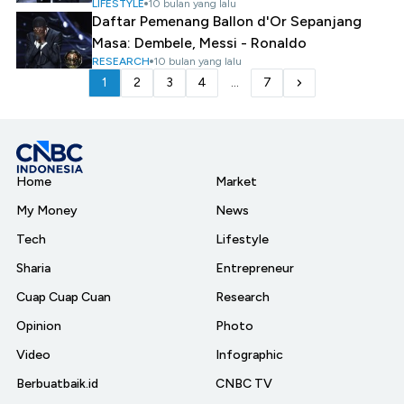
LIFESTYLE
10 bulan yang lalu
Daftar Pemenang Ballon d'Or Sepanjang
Masa: Dembele, Messi - Ronaldo
RESEARCH
10 bulan yang lalu
1
2
3
4
...
7
Home
Market
My Money
News
Tech
Lifestyle
Sharia
Entrepreneur
Cuap Cuap Cuan
Research
Opinion
Photo
Video
Infographic
Berbuatbaik.id
CNBC TV