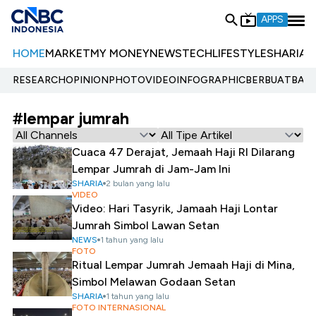
APPS
HOME
MARKET
MY MONEY
NEWS
TECH
LIFESTYLE
SHARIA
E
RESEARCH
OPINION
PHOTO
VIDEO
INFOGRAPHIC
BERBUATBAIK.
#lempar jumrah
Cuaca 47 Derajat, Jemaah Haji RI Dilarang
Lempar Jumrah di Jam-Jam Ini
SHARIA
2 bulan yang lalu
VIDEO
Video: Hari Tasyrik, Jamaah Haji Lontar
Jumrah Simbol Lawan Setan
NEWS
1 tahun yang lalu
FOTO
Ritual Lempar Jumrah Jemaah Haji di Mina,
Simbol Melawan Godaan Setan
SHARIA
1 tahun yang lalu
FOTO INTERNASIONAL