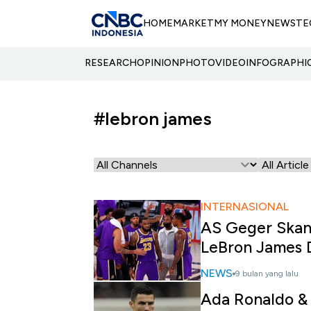
HOME
MARKET
MY MONEY
NEWS
TE
RESEARCH
OPINION
PHOTO
VIDEO
INFOGRAPHI
#lebron james
INTERNASIONAL
AS Geger Skand
LeBron James 
NEWS
9 bulan yang lalu
Ada Ronaldo & 