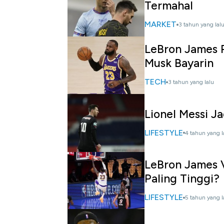
Termahal
MARKET
3 tahun yang lal
LeBron James P
Musk Bayarin
TECH
3 tahun yang lalu
Lionel Messi J
LIFESTYLE
4 tahun yang l
LeBron James V
Paling Tinggi?
LIFESTYLE
5 tahun yang l