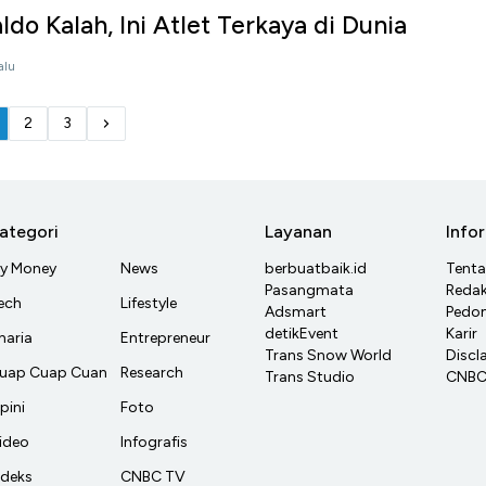
do Kalah, Ini Atlet Terkaya di Dunia
alu
2
3
ategori
Layanan
Info
y Money
News
berbuatbaik.id
Tent
Pasangmata
Redak
ech
Lifestyle
Adsmart
Pedom
detikEvent
Karir
haria
Entrepreneur
Trans Snow World
Discl
uap Cuap Cuan
Research
Trans Studio
CNBC 
pini
Foto
ideo
Infografis
ndeks
CNBC TV