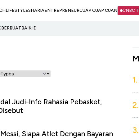
CH
LIFESTYLE
SHARIA
ENTREPRENEUR
CUAP CUAP CUAN
CNBC 
C
BERBUATBAIK.ID
M
1.
al Judi-Info Rahasia Pebasket,
2.
Disebut
3.
Messi, Siapa Atlet Dengan Bayaran