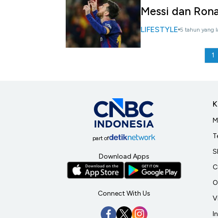
Messi dan Ronal
LIFESTYLE
5 tahun yang l
1
K
M
T
part of
S
Download Apps
C
O
Connect With Us
V
I