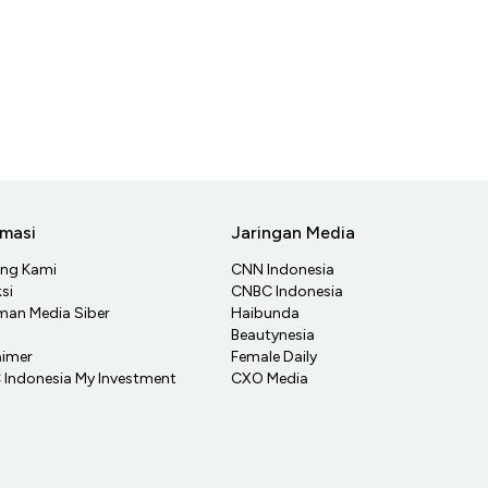
rmasi
Jaringan Media
ang Kami
CNN Indonesia
si
CNBC Indonesia
an Media Siber
Haibunda
Beautynesia
aimer
Female Daily
Indonesia My Investment
CXO Media