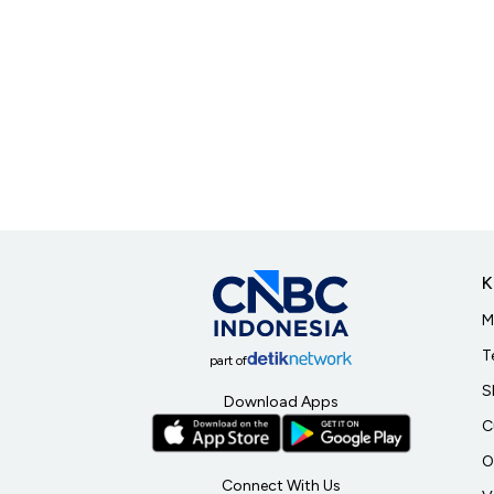
K
M
T
part of
S
Download Apps
C
O
Connect With Us