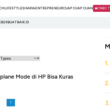
CH
LIFESTYLE
SHARIA
ENTREPRENEUR
CUAP CUAP CUAN
CNBC 
C
BERBUATBAIK.ID
M
1.
rplane Mode di HP Bisa Kuras
2.
3.
1