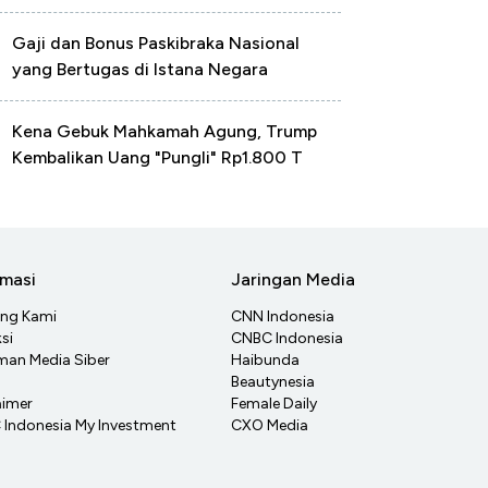
Gaji dan Bonus Paskibraka Nasional
yang Bertugas di Istana Negara
Kena Gebuk Mahkamah Agung, Trump
Kembalikan Uang "Pungli" Rp1.800 T
rmasi
Jaringan Media
ang Kami
CNN Indonesia
si
CNBC Indonesia
an Media Siber
Haibunda
Beautynesia
aimer
Female Daily
Indonesia My Investment
CXO Media