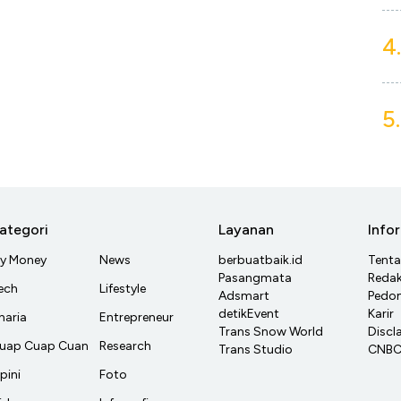
4.
5.
ategori
Layanan
Info
y Money
News
berbuatbaik.id
Tent
Pasangmata
Redak
ech
Lifestyle
Adsmart
Pedom
detikEvent
Karir
haria
Entrepreneur
Trans Snow World
Discl
uap Cuap Cuan
Research
Trans Studio
CNBC 
pini
Foto