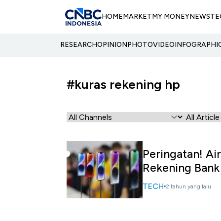
HOME
MARKET
MY MONEY
NEWS
TE
RESEARCH
OPINION
PHOTO
VIDEO
INFOGRAPHI
#kuras rekening hp
Peringatan! Ai
Rekening Bank
TECH
2 tahun yang lalu