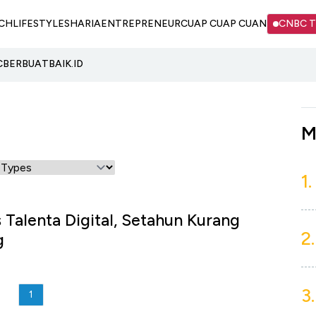
CH
LIFESTYLE
SHARIA
ENTREPRENEUR
CUAP CUAP CUAN
CNBC 
C
BERBUATBAIK.ID
M
1.
s Talenta Digital, Setahun Kurang
2.
g
3.
1