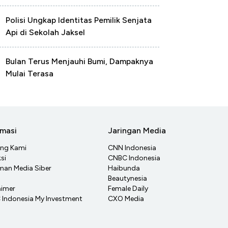
Polisi Ungkap Identitas Pemilik Senjata
Api di Sekolah Jaksel
Bulan Terus Menjauhi Bumi, Dampaknya
Mulai Terasa
rmasi
Jaringan Media
ang Kami
CNN Indonesia
si
CNBC Indonesia
an Media Siber
Haibunda
Beautynesia
aimer
Female Daily
Indonesia My Investment
CXO Media