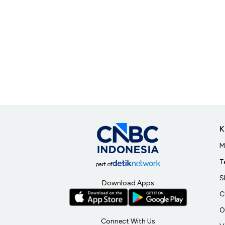
K
M
T
part of
S
Download Apps
C
O
Connect With Us