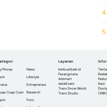
4.
5.
ategori
Layanan
Info
y Money
News
berbuatbaik.id
Tent
Pasangmata
Redak
ech
Lifestyle
Adsmart
Pedom
detikEvent
Karir
haria
Entrepreneur
Trans Snow World
Discl
uap Cuap Cuan
Research
Trans Studio
CNBC 
pini
Foto