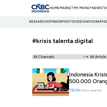
HOME
MARKET
MY MONEY
NEWS
TE
RESEARCH
OPINION
PHOTO
VIDEO
INFOGRAPHI
#krisis talenta digital
Indonesia Krisi
500.000 Oran
TECH
1 tahun yang lalu