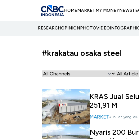
HOME
MARKET
MY MONEY
NEWS
TE
RESEARCH
OPINION
PHOTO
VIDEO
INFOGRAPHI
#krakatau osaka steel
KRAS Jual Sel
251,91 M
MARKET
1 bulan yang lalu
Nyaris 200 Bur