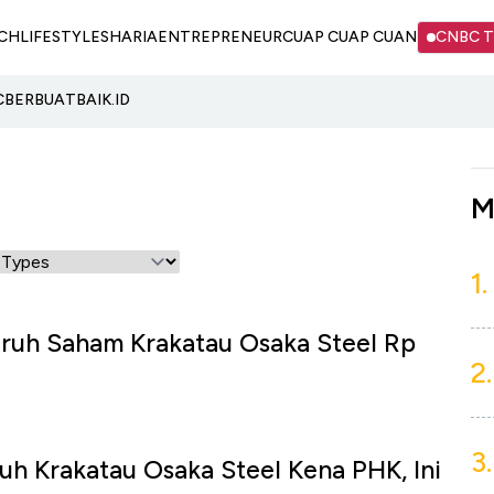
CH
LIFESTYLE
SHARIA
ENTREPRENEUR
CUAP CUAP CUAN
CNBC 
C
BERBUATBAIK.ID
M
1.
uruh Saham Krakatau Osaka Steel Rp
2.
3.
uh Krakatau Osaka Steel Kena PHK, Ini