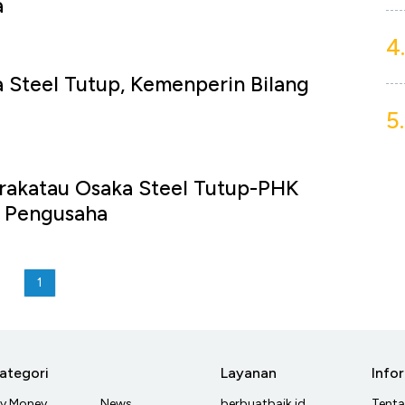
a
4.
 Steel Tutup, Kemenperin Bilang
5.
rakatau Osaka Steel Tutup-PHK
ta Pengusaha
1
ategori
Layanan
Info
y Money
News
berbuatbaik.id
Tent