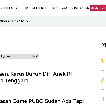
CH
LIFESTYLE
SHARIA
ENTREPRENEUR
CUAP CUAP CUAN
CNBC 
C
BERBUATBAIK.ID
M
1.
an, Kasus Bunuh Diri Anak RI
2.
sia Tenggara
alu
3.
asan Game PUBG Sudah Ada Tapi