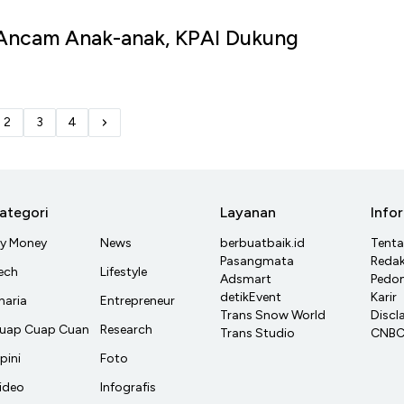
a Ancam Anak-anak, KPAI Dukung
?
2
3
4
ategori
Layanan
Info
y Money
News
berbuatbaik.id
Tent
Pasangmata
Redak
ech
Lifestyle
Adsmart
Pedom
detikEvent
Karir
haria
Entrepreneur
Trans Snow World
Discl
uap Cuap Cuan
Research
Trans Studio
CNBC 
pini
Foto
ideo
Infografis