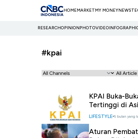
HOME
MARKET
MY MONEY
NEWS
TE
RESEARCH
OPINION
PHOTO
VIDEO
INFOGRAPHI
#kpai
KPAI Buka-Buka
Tertinggi di A
LIFESTYLE
5 bulan yang l
Aturan Pembat