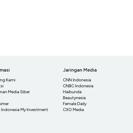
rmasi
Jaringan Media
ang Kami
CNN Indonesia
si
CNBC Indonesia
an Media Siber
Haibunda
Beautynesia
aimer
Female Daily
Indonesia My Investment
CXO Media