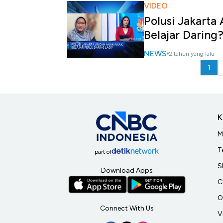
VIDEO
Polusi Jakart
Belajar Daring
NEWS
2 tahun yang lalu
1
K
M
T
part of
S
Download Apps
C
O
Connect With Us
V